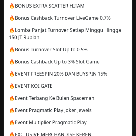
🔥BONUS EXTRA SCATTER HITAM
🔥Bonus Cashback Turnover LiveGame 0.7%
🔥Lomba Panjat Turnover Setiap Minggu Hingga
150 JT Rupiah
🔥Bonus Turnover Slot Up to 0.5%
🔥Bonus Cashback Up to 3% Slot Game
🔥EVENT FREESPIN 20% DAN BUYSPIN 15%
🔥EVENT KOI GATE
🔥Event Terbang Ke Bulan Spaceman
🔥Event Pragmatic Play Joker Jewels
🔥Event Multiplier Pragmatic Play
🔥EXCLUSIVE MERCHANDISE KEREN