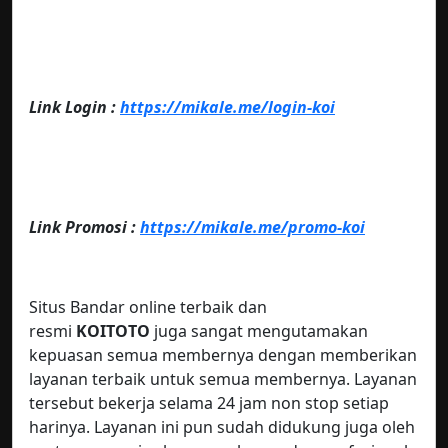
Link Login :
https://mikale.me/login-koi
Link Promosi :
https://mikale.me/promo-koi
Situs Bandar online terbaik dan
resmi
KOITOTO
juga sangat mengutamakan
kepuasan semua membernya dengan memberikan
layanan terbaik untuk semua membernya. Layanan
tersebut bekerja selama 24 jam non stop setiap
harinya. Layanan ini pun sudah didukung juga oleh