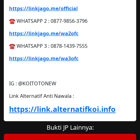
https://linkjago.me/official
☎️ WHATSAPP 2 : 0877-9856-3796
https://linkjago.me/wa2ofc
☎️ WHATSAPP 3 : 0878-1439-7555
https://linkjago.me/wa3ofc
IG : @KOITOTONEW
Link Alternatif Anti Nawala :
https://link.alternatifkoi.info
Bukti JP Lainnya: