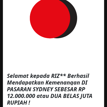
Selamat kepada RIZ** Berhasil
Mendapatkan Kemenangan DI
PASARAN SYDNEY SEBESAR RP
12.000.000 atau DUA BELAS JUTA
RUPIAH !