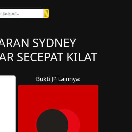
SARAN SYDNEY
YAR SECEPAT KILAT
Bukti JP Lainnya: