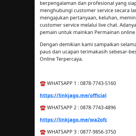
berpengalaman dan profesional yang sia
menghubungi customer service secara lang
mengajukan pertanyaan, keluhan, meminta
customer service melalui live chat. Ada
pemain untuk mainkan Permainan online 
Dengan demikian kami sampaikan selama
paus dan ucapan terimakasih sebesar-be
Online Terpercaya.
☎️ WHATSAPP 1 : 0878-7743-5160
https://linkjago.me/official
☎️ WHATSAPP 2 : 0878-7743-4896
https://linkjago.me/wa2ofc
☎️ WHATSAPP 3 : 0877-9856-3750