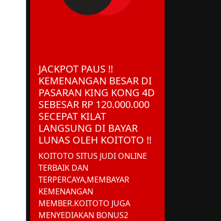
JACKPOT PAUS !!
KEMENANGAN BESAR DI
PASARAN KING KONG 4D
SEBESAR RP 120.000.000
SECEPAT KILAT
LANGSUNG DI BAYAR
LUNAS OLEH KOITOTO !!
KOITOTO SITUS JUDI ONLINE
TERBAIK DAN
TERPERCAYA,MEMBAYAR
KEMENANGAN
MEMBER.KOITOTO JUGA
MENYEDIAKAN BONUS2