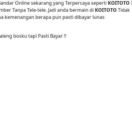
andar Online sekarang yang Terpercaya seperti
KOITOTO
r Tanpa Tele-tele. Jadi anda bermain di
KOITOTO
Tidak
a kemenangan berapa pun pasti dibayar lunas
leng bosku tapi Pasti Bayar !!