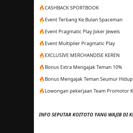
🔥
CASHBACK SPORTBOOK
🔥Event Terbang Ke Bulan Spaceman
🔥Event Pragmatic Play Joker Jewels
🔥Event Multiplier Pragmatic Play
🔥EXCLUSIVE MERCHANDISE KEREN
🔥Bonus Extra Mengajak Teman 10%
🔥Bonus Mengajak Teman Seumur Hidup
🔥Lowongan pekerjaan Team Promotor 
INFO SEPUTAR KOITOTO YANG WAJIB DI K