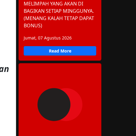
MELIMPAH YANG AKAN DI
BAGIKAN SETIAP MINGGUNYA.
(MENANG KALAH TETAP DAPAT
BONUS)
Jumat, 07 Agustus 2026
Read More
an