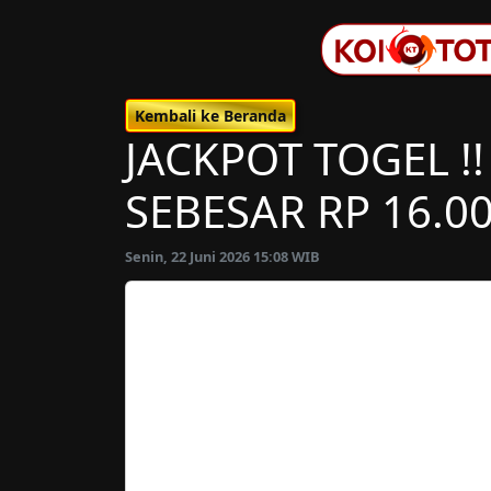
Kembali ke Beranda
JACKPOT TOGEL !
SEBESAR RP 16.00
Senin, 22 Juni 2026 15:08 WIB