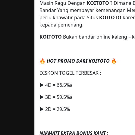
Masih Ragu Dengan
KOITOTO
? Dimana B
Bandar Yang membayar kemenangan Membe
perlu khawatir pada Situs
KOITOTO
karen
kepada pemenang.
KOITOTO
Bukan bandar online kaleng – ka
🔥
HOT PROMO DARI KOITOTO
🔥
DISKON TOGEL TERBESAR :
▶️ 4D = 66.5%a
▶️ 3D = 59.5%a
▶️ 2D = 29.5%
NIKMATI EXTRA BONUS KAMI :