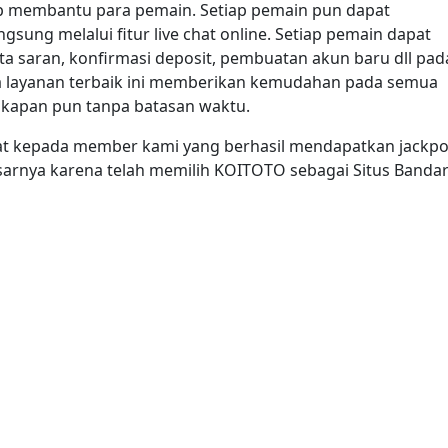
p membantu para pemain. Setiap pemain pun dapat
sung melalui fitur live chat online. Setiap pemain dapat
 saran, konfirmasi deposit, pembuatan akun baru dll pad
nya layanan terbaik ini memberikan kemudahan pada semua
kapan pun tanpa batasan waktu.
t kepada member kami yang berhasil mendapatkan jackpo
sarnya karena telah memilih KOITOTO sebagai Situs Banda