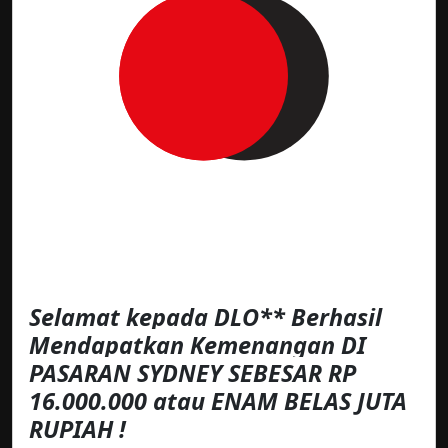
Selamat kepada DLO** Berhasil
Mendapatkan Kemenangan DI
PASARAN SYDNEY SEBESAR RP
16.000.000 atau ENAM BELAS JUTA
RUPIAH !