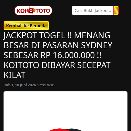
Kembali ke Beranda
JACKPOT TOGEL !! MENANG
BESAR DI PASARAN SYDNEY
SEBESAR RP 16.000.000 !!
KOITOTO DIBAYAR SECEPAT
KILAT
Rabu, 10 Juni 2026 17:15 WIB