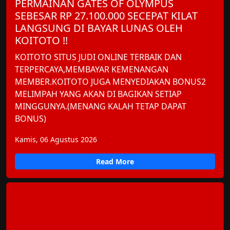
PERMAINAN GATES OF OLYMPUS
SEBESAR RP 27.100.000 SECEPAT KILAT
LANGSUNG DI BAYAR LUNAS OLEH
KOITOTO !!
KOITOTO SITUS JUDI ONLINE TERBAIK DAN
TERPERCAYA,MEMBAYAR KEMENANGAN
MEMBER.KOITOTO JUGA MENYEDIAKAN BONUS2
MELIMPAH YANG AKAN DI BAGIKAN SETIAP
MINGGUNYA.(MENANG KALAH TETAP DAPAT
BONUS)
Kamis, 06 Agustus 2026
Read More