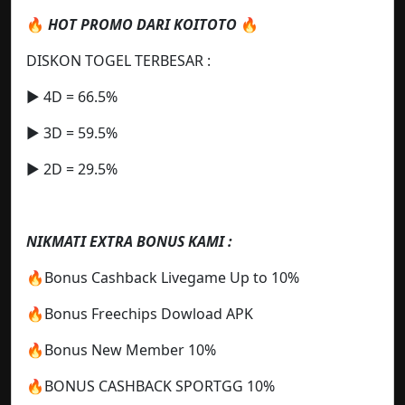
🔥
HOT PROMO DARI KOITOTO
🔥
DISKON TOGEL TERBESAR :
▶️ 4D = 66.5%
▶️ 3D = 59.5%
▶️ 2D = 29.5%
NIKMATI EXTRA BONUS KAMI :
🔥Bonus Cashback Livegame Up to 10%
🔥Bonus Freechips Dowload APK
🔥Bonus New Member 10%
🔥BONUS CASHBACK SPORTGG 10%