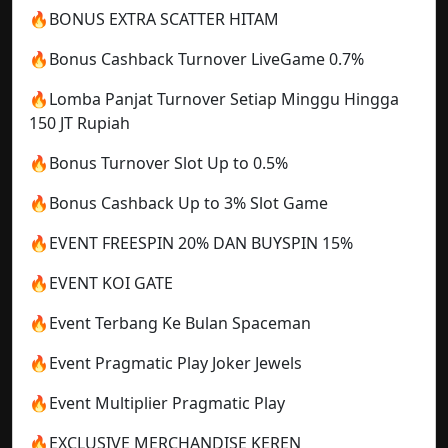
🔥BONUS EXTRA SCATTER HITAM
🔥Bonus Cashback Turnover LiveGame 0.7%
🔥Lomba Panjat Turnover Setiap Minggu Hingga
150 JT Rupiah
🔥Bonus Turnover Slot Up to 0.5%
🔥Bonus Cashback Up to 3% Slot Game
🔥EVENT FREESPIN 20% DAN BUYSPIN 15%
🔥EVENT KOI GATE
🔥Event Terbang Ke Bulan Spaceman
🔥Event Pragmatic Play Joker Jewels
🔥Event Multiplier Pragmatic Play
🔥EXCLUSIVE MERCHANDISE KEREN