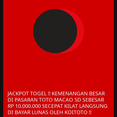
JACKPOT TOGEL !! KEMENANGAN BESAR
DI PASARAN TOTO MACAO 5D SEBESAR
RP 10.000.000 SECEPAT KILAT LANGSUNG
DI BAYAR LUNAS OLEH KOITOTO !!