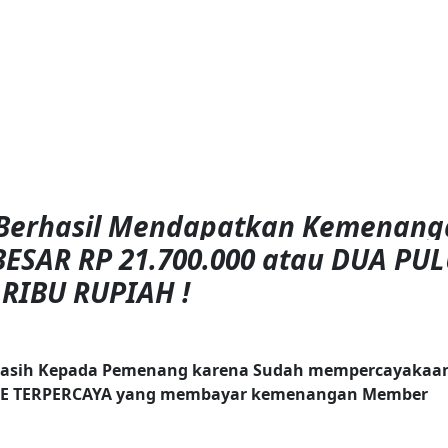
 Berhasil Mendapatkan Kemenang
ESAR RP 21.700.000 atau DUA PU
 RIBU RUPIAH !
Kasih Kepada Pemenang karena Sudah mempercayakaa
NE TERPERCAYA yang membayar kemenangan Member