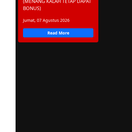
(MENANG KALAH TETAP DAPAT
BONUS)
Jumat, 07 Agustus 2026
Read More