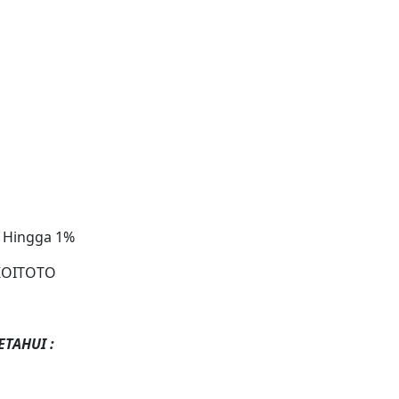
 Hingga 1%
KOITOTO
ETAHUI :