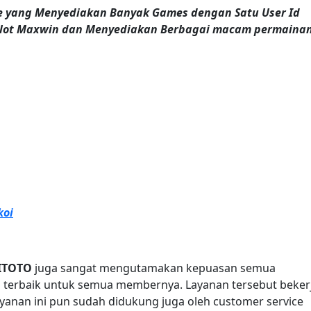
e yang Menyediakan Banyak Games dengan Satu User Id
 , Slot Maxwin dan Menyediakan Berbagai macam permaina
koi
ITOTO
juga sangat mengutamakan kepuasan semua
erbaik untuk semua membernya. Layanan tersebut beker
ayanan ini pun sudah didukung juga oleh customer service