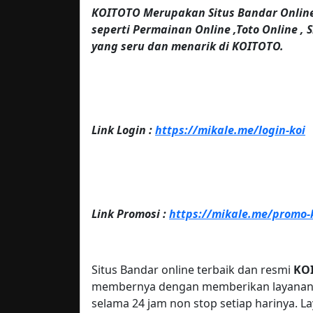
KOITOTO Merupakan Situs Bandar Onlin
seperti Permainan Online ,Toto Online
yang seru dan menarik di KOITOTO.
Link Login :
https://mikale.me/login-koi
Link Promosi :
https://mikale.me/promo-
Situs Bandar online terbaik dan resmi
KO
membernya dengan memberikan layanan t
selama 24 jam non stop setiap harinya. L