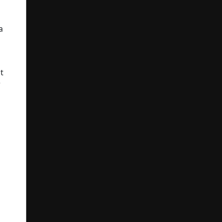
a
t
r