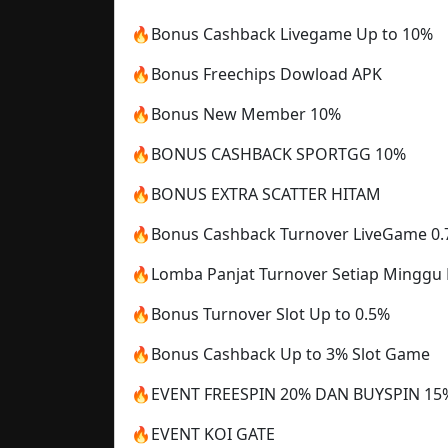
🔥Bonus Cashback Livegame Up to 10%
🔥Bonus Freechips Dowload APK
🔥Bonus New Member 10%
🔥BONUS CASHBACK SPORTGG 10%
🔥BONUS EXTRA SCATTER HITAM
🔥Bonus Cashback Turnover LiveGame 0
🔥Lomba Panjat Turnover Setiap Minggu 
🔥Bonus Turnover Slot Up to 0.5%
🔥Bonus Cashback Up to 3% Slot Game
🔥EVENT FREESPIN 20% DAN BUYSPIN 15
🔥EVENT KOI GATE