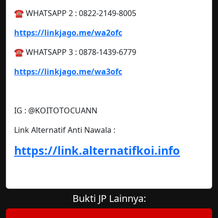
☎️ WHATSAPP 2 : 0822-2149-8005
https://linkjago.me/wa2ofc
☎️ WHATSAPP 3 : 0878-1439-6779
https://linkjago.me/wa3ofc
IG : @KOITOTOCUANN
Link Alternatif Anti Nawala :
https://link.alternatifkoi.info
Bukti JP Lainnya: