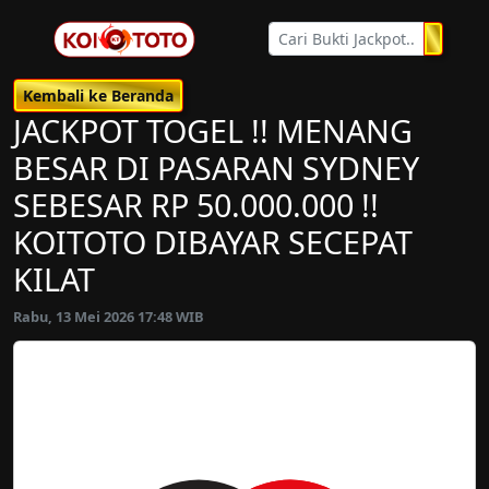
Kembali ke Beranda
JACKPOT TOGEL !! MENANG
BESAR DI PASARAN SYDNEY
SEBESAR RP 50.000.000 !!
KOITOTO DIBAYAR SECEPAT
KILAT
Rabu, 13 Mei 2026 17:48 WIB