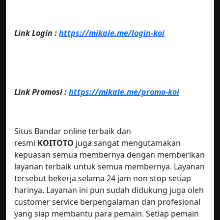
Link Login :
https://mikale.me/login-koi
Link Promosi :
https://mikale.me/promo-koi
Situs Bandar online terbaik dan
resmi
KOITOTO
juga sangat mengutamakan
kepuasan semua membernya dengan memberikan
layanan terbaik untuk semua membernya. Layanan
tersebut bekerja selama 24 jam non stop setiap
harinya. Layanan ini pun sudah didukung juga oleh
customer service berpengalaman dan profesional
yang siap membantu para pemain. Setiap pemain