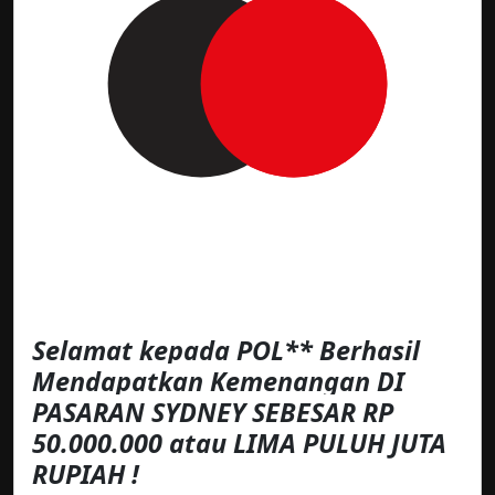
Selamat kepada POL** Berhasil
Mendapatkan Kemenangan DI
PASARAN SYDNEY SEBESAR RP
50.000.000 atau LIMA PULUH JUTA
RUPIAH !