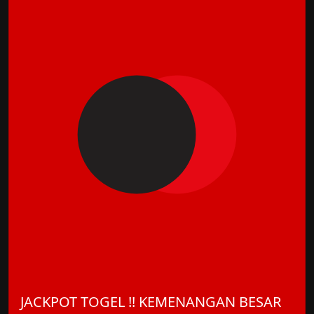
JACKPOT TOGEL !! KEMENANGAN BESAR