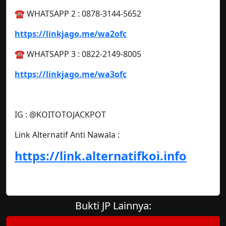
☎️ WHATSAPP 2 : 0878-3144-5652
https://linkjago.me/wa2ofc
☎️ WHATSAPP 3 : 0822-2149-8005
https://linkjago.me/wa3ofc
IG : @KOITOTOJACKPOT
Link Alternatif Anti Nawala :
https://link.alternatifkoi.info
Bukti JP Lainnya: