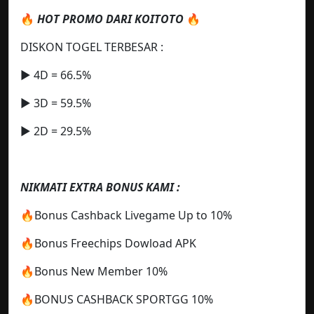
🔥
HOT PROMO DARI KOITOTO
🔥
DISKON TOGEL TERBESAR :
▶️ 4D = 66.5%
▶️ 3D = 59.5%
▶️ 2D = 29.5%
NIKMATI EXTRA BONUS KAMI :
🔥Bonus Cashback Livegame Up to 10%
🔥Bonus Freechips Dowload APK
🔥Bonus New Member 10%
🔥BONUS CASHBACK SPORTGG 10%