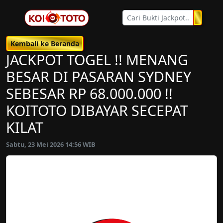
Kembali ke Beranda
JACKPOT TOGEL !! MENANG
BESAR DI PASARAN SYDNEY
SEBESAR RP 68.000.000 !!
KOITOTO DIBAYAR SECEPAT
KILAT
Sabtu, 23 Mei 2026 14:56 WIB