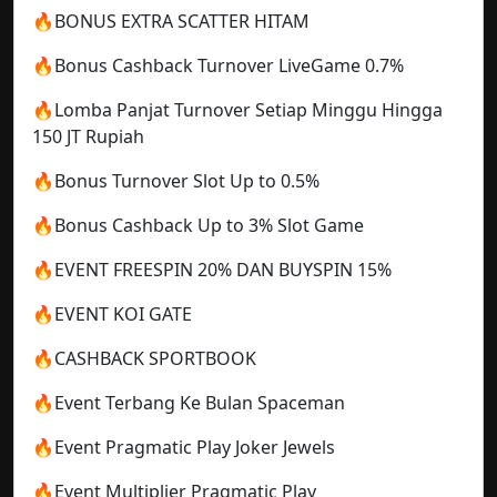
🔥BONUS EXTRA SCATTER HITAM
🔥Bonus Cashback Turnover LiveGame 0.7%
🔥Lomba Panjat Turnover Setiap Minggu Hingga
150 JT Rupiah
🔥Bonus Turnover Slot Up to 0.5%
🔥Bonus Cashback Up to 3% Slot Game
🔥EVENT FREESPIN 20% DAN BUYSPIN 15%
🔥EVENT KOI GATE
🔥
CASHBACK SPORTBOOK
🔥Event Terbang Ke Bulan Spaceman
🔥Event Pragmatic Play Joker Jewels
🔥Event Multiplier Pragmatic Play