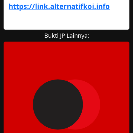
https://link.alternatifkoi.info
Bukti JP Lainnya: