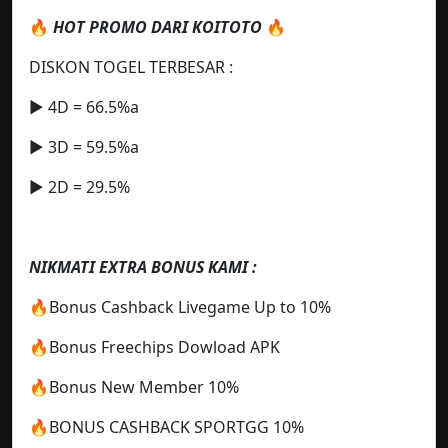
🔥
HOT PROMO DARI KOITOTO
🔥
DISKON TOGEL TERBESAR :
▶️ 4D = 66.5%a
▶️ 3D = 59.5%a
▶️ 2D = 29.5%
NIKMATI EXTRA BONUS KAMI :
🔥Bonus Cashback Livegame Up to 10%
🔥Bonus Freechips Dowload APK
🔥Bonus New Member 10%
🔥BONUS CASHBACK SPORTGG 10%