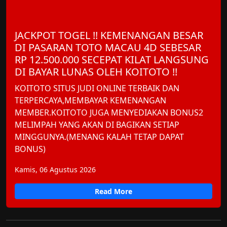
JACKPOT TOGEL !! KEMENANGAN BESAR
DI PASARAN TOTO MACAU 4D SEBESAR
RP 12.500.000 SECEPAT KILAT LANGSUNG
DI BAYAR LUNAS OLEH KOITOTO !!
KOITOTO SITUS JUDI ONLINE TERBAIK DAN
TERPERCAYA,MEMBAYAR KEMENANGAN
MEMBER.KOITOTO JUGA MENYEDIAKAN BONUS2
MELIMPAH YANG AKAN DI BAGIKAN SETIAP
MINGGUNYA.(MENANG KALAH TETAP DAPAT
BONUS)
Kamis, 06 Agustus 2026
Read More