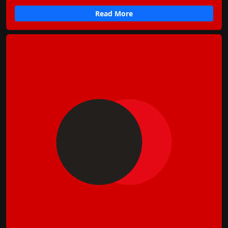
Read More