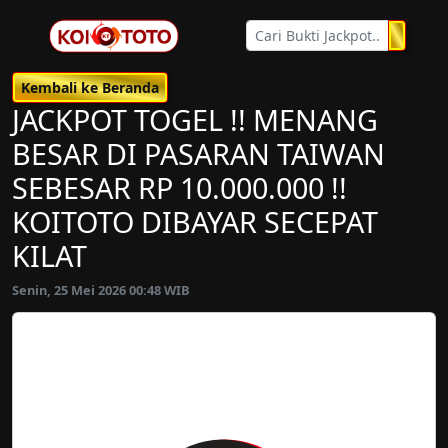
Kembali ke Beranda
JACKPOT TOGEL !! MENANG
BESAR DI PASARAN TAIWAN
SEBESAR RP 10.000.000 !!
KOITOTO DIBAYAR SECEPAT
KILAT
Senin, 25 Mei 2026 00:48 WIB