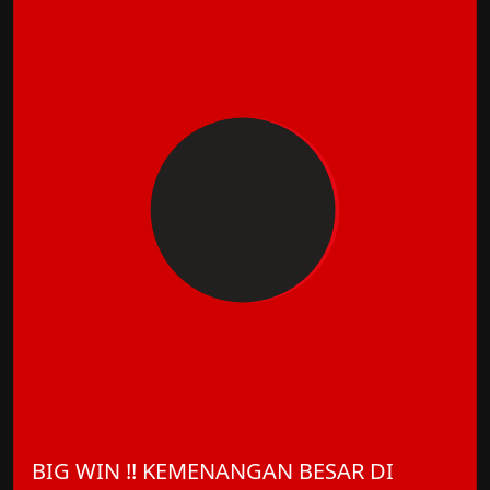
BIG WIN !! KEMENANGAN BESAR DI