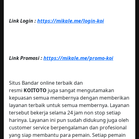
Link Login :
https://mikale.me/login-koi
Link Promosi :
https://mikale.me/promo-koi
Situs Bandar online terbaik dan
resmi
KOITOTO
juga sangat mengutamakan
kepuasan semua membernya dengan memberikan
layanan terbaik untuk semua membernya. Layanan
tersebut bekerja selama 24 jam non stop setiap
harinya. Layanan ini pun sudah didukung juga oleh
customer service berpengalaman dan profesional
yang siap membantu para pemain. Setiap pemain