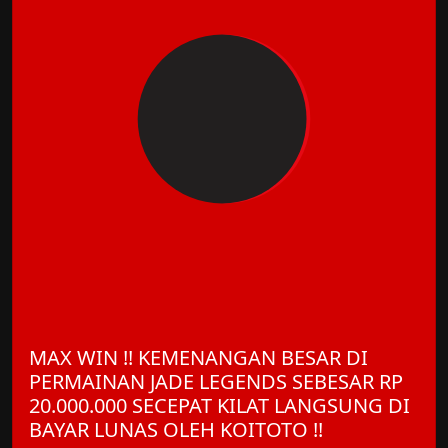
MAX WIN !! KEMENANGAN BESAR DI
PERMAINAN JADE LEGENDS SEBESAR RP
20.000.000 SECEPAT KILAT LANGSUNG DI
BAYAR LUNAS OLEH KOITOTO !!