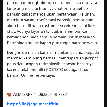
pun dapat menghubungi customer service secara
langsung melalui fitur live chat online. Setiap
pemain dapat mengajukan pertanyaan, keluhan,
meminta saran, konfirmasi deposit, pembuatan
akun baru dll pada customer service melalui live
chat. Adanya layanan terbaik ini memberikan
kemudahan pada semua pemain untuk mainkan
Permainan online kapan pun tanpa batasan waktu.
Dengan demikian kami sampaikan selamat kepada
member kami yang berhasil mendapatkan jackpot
paus dan ucapan terimakasih sebesar-besarnya
karena telah memilih KOITOTO sebagai Situs
Bandar Online Terpercaya.
☎️ WHATSAPP 1 : 0822-2149-7892
https://linkjago.me/official