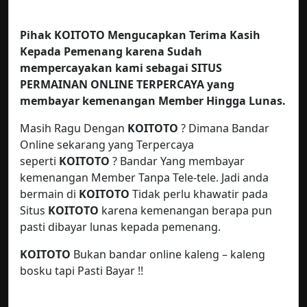
Pihak KOITOTO Mengucapkan Terima Kasih
Kepada Pemenang karena Sudah
mempercayakan kami sebagai SITUS
PERMAINAN ONLINE TERPERCAYA yang
membayar kemenangan Member Hingga Lunas.
Masih Ragu Dengan
KOITOTO
? Dimana Bandar
Online sekarang yang Terpercaya
seperti
KOITOTO
? Bandar Yang membayar
kemenangan Member Tanpa Tele-tele. Jadi anda
bermain di
KOITOTO
Tidak perlu khawatir pada
Situs
KOITOTO
karena kemenangan berapa pun
pasti dibayar lunas kepada pemenang.
KOITOTO
Bukan bandar online kaleng – kaleng
bosku tapi Pasti Bayar !!