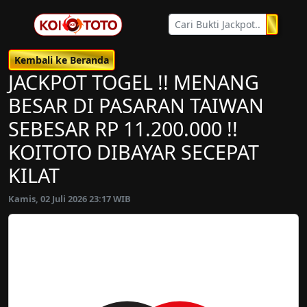
Kembali ke Beranda
JACKPOT TOGEL !! MENANG
BESAR DI PASARAN TAIWAN
SEBESAR RP 11.200.000 !!
KOITOTO DIBAYAR SECEPAT
KILAT
Kamis, 02 Juli 2026 23:17 WIB