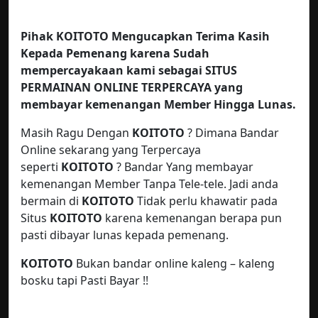
Pihak KOITOTO Mengucapkan Terima Kasih
Kepada Pemenang karena Sudah
mempercayakaan kami sebagai SITUS
PERMAINAN ONLINE TERPERCAYA yang
membayar kemenangan Member Hingga Lunas.
Masih Ragu Dengan
KOITOTO
? Dimana Bandar
Online sekarang yang Terpercaya
seperti
KOITOTO
? Bandar Yang membayar
kemenangan Member Tanpa Tele-tele. Jadi anda
bermain di
KOITOTO
Tidak perlu khawatir pada
Situs
KOITOTO
karena kemenangan berapa pun
pasti dibayar lunas kepada pemenang.
KOITOTO
Bukan bandar online kaleng – kaleng
bosku tapi Pasti Bayar !!