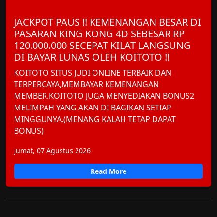
JACKPOT PAUS !! KEMENANGAN BESAR DI
PASARAN KING KONG 4D SEBESAR RP
120.000.000 SECEPAT KILAT LANGSUNG
DI BAYAR LUNAS OLEH KOITOTO !!
KOITOTO SITUS JUDI ONLINE TERBAIK DAN
TERPERCAYA,MEMBAYAR KEMENANGAN
MEMBER.KOITOTO JUGA MENYEDIAKAN BONUS2
MELIMPAH YANG AKAN DI BAGIKAN SETIAP
MINGGUNYA.(MENANG KALAH TETAP DAPAT
BONUS)
Jumat, 07 Agustus 2026
Read More