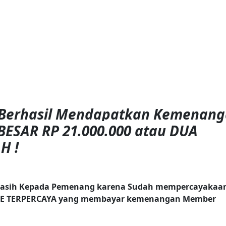
 Berhasil Mendapatkan Kemenan
ESAR RP 21.000.000 atau DUA
H !
Kasih Kepada Pemenang karena Sudah mempercayakaa
NE TERPERCAYA yang membayar kemenangan Member