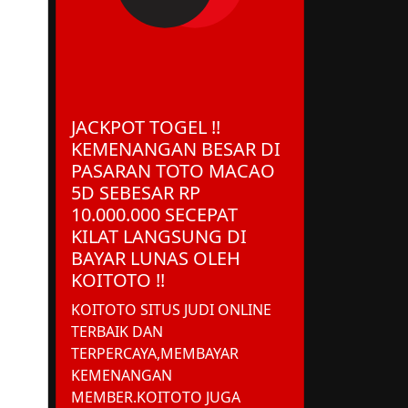
JACKPOT TOGEL !!
KEMENANGAN BESAR DI
PASARAN TOTO MACAO
5D SEBESAR RP
10.000.000 SECEPAT
KILAT LANGSUNG DI
BAYAR LUNAS OLEH
KOITOTO !!
KOITOTO SITUS JUDI ONLINE
TERBAIK DAN
TERPERCAYA,MEMBAYAR
KEMENANGAN
MEMBER.KOITOTO JUGA