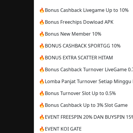
🔥Bonus Cashback Livegame Up to 10%
🔥Bonus Freechips Dowload APK
🔥Bonus New Member 10%
🔥BONUS CASHBACK SPORTGG 10%
🔥BONUS EXTRA SCATTER HITAM
🔥Bonus Cashback Turnover LiveGame 0
🔥Lomba Panjat Turnover Setiap Minggu 
🔥Bonus Turnover Slot Up to 0.5%
🔥Bonus Cashback Up to 3% Slot Game
🔥EVENT FREESPIN 20% DAN BUYSPIN 15
🔥EVENT KOI GATE