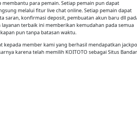
p membantu para pemain. Setiap pemain pun dapat
sung melalui fitur live chat online. Setiap pemain dapat
 saran, konfirmasi deposit, pembuatan akun baru dll pad
nya layanan terbaik ini memberikan kemudahan pada semua
kapan pun tanpa batasan waktu.
t kepada member kami yang berhasil mendapatkan jackpo
sarnya karena telah memilih KOITOTO sebagai Situs Banda