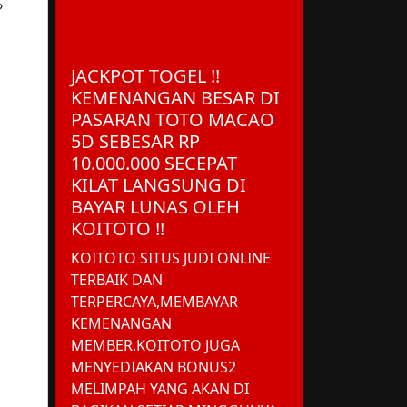
?
JACKPOT TOGEL !!
KEMENANGAN BESAR DI
PASARAN TOTO MACAO
5D SEBESAR RP
10.000.000 SECEPAT
KILAT LANGSUNG DI
BAYAR LUNAS OLEH
KOITOTO !!
KOITOTO SITUS JUDI ONLINE
TERBAIK DAN
TERPERCAYA,MEMBAYAR
KEMENANGAN
MEMBER.KOITOTO JUGA
MENYEDIAKAN BONUS2
MELIMPAH YANG AKAN DI