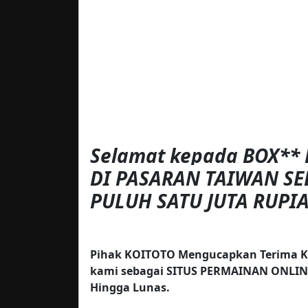
Selamat kepada BOX**
DI PASARAN TAIWAN SEB
PULUH SATU JUTA RUPIA
Pihak KOITOTO Mengucapkan Terima 
kami sebagai SITUS PERMAINAN ONLI
Hingga Lunas.