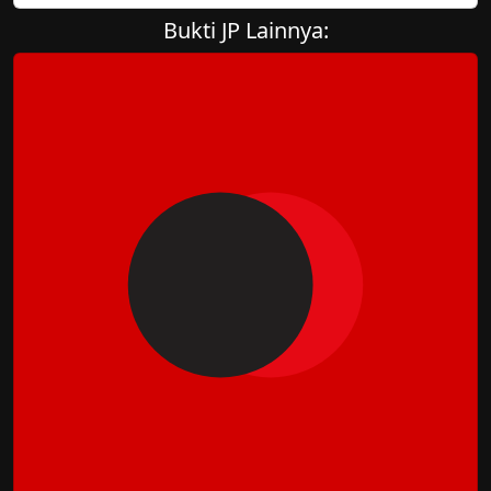
Bukti JP Lainnya: