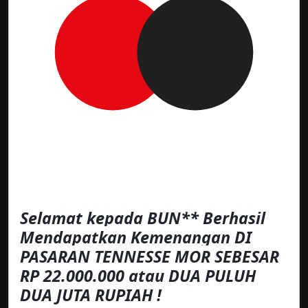
Selamat kepada BUN** Berhasil
Mendapatkan Kemenangan DI
PASARAN TENNESSE MOR SEBESAR
RP 22.000.000 atau DUA PULUH
DUA JUTA RUPIAH !