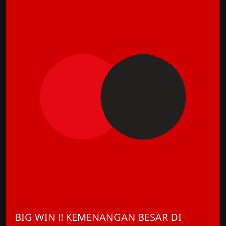
BIG WIN !! KEMENANGAN BESAR DI