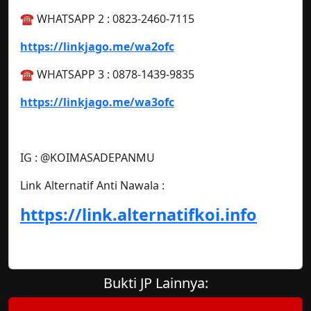
☎️ WHATSAPP 2 : 0823-2460-7115
https://linkjago.me/wa2ofc
☎️ WHATSAPP 3 : 0878-1439-9835
https://linkjago.me/wa3ofc
IG : @KOIMASADEPANMU
Link Alternatif Anti Nawala :
https://link.alternatifkoi.info
Bukti JP Lainnya: