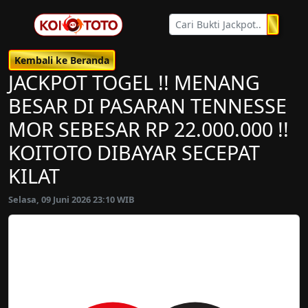
Kembali ke Beranda
JACKPOT TOGEL !! MENANG
BESAR DI PASARAN TENNESSE
MOR SEBESAR RP 22.000.000 !!
KOITOTO DIBAYAR SECEPAT
KILAT
Selasa, 09 Juni 2026 23:10 WIB