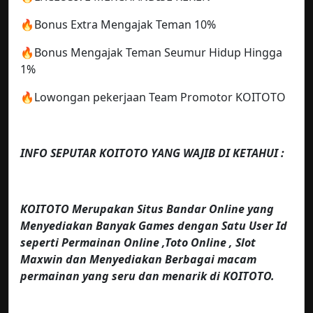
🔥Bonus Extra Mengajak Teman 10%
🔥Bonus Mengajak Teman Seumur Hidup Hingga
1%
🔥Lowongan pekerjaan Team Promotor KOITOTO
INFO SEPUTAR KOITOTO YANG WAJIB DI KETAHUI :
KOITOTO Merupakan Situs Bandar Online yang
Menyediakan Banyak Games dengan Satu User Id
seperti Permainan Online ,Toto Online , Slot
Maxwin dan Menyediakan Berbagai macam
permainan yang seru dan menarik di KOITOTO.