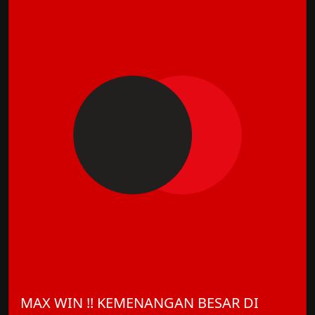
MAX WIN !! KEMENANGAN BESAR DI