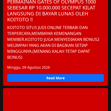
PERMAINAN GATES OF OLYMPUS 1000
SEBESAR RP 10.000.000 SECEPAT KILAT
LANGSUNG DI BAYAR LUNAS OLEH
KOITOTO !!
KOITOTO SITUS JUDI ONLINE TERBAIK DAN
TERPERCAYA,MEMBAYAR KEMENANGAN
MEMBER.KOITOTO JUGA MENYEDIAKAN BONUS2
MELIMPAH YANG AKAN DI BAGIKAN SETIAP
MINGGUNYA.(MENANG KALAH TETAP DAPAT
BONUS)
Minggu, 09 Agustus 2026
Read More