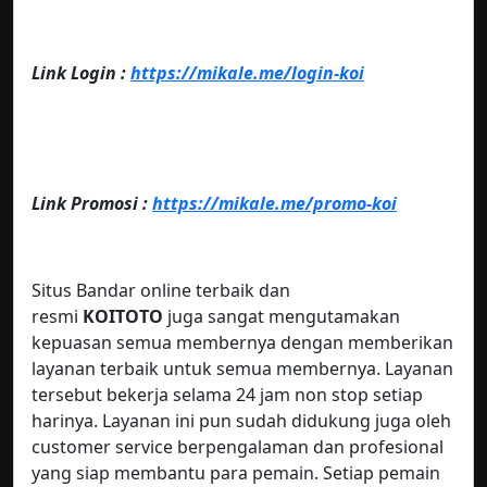
Link Login :
https://mikale.me/login-koi
Link Promosi :
https://mikale.me/promo-koi
Situs Bandar online terbaik dan
resmi
KOITOTO
juga sangat mengutamakan
kepuasan semua membernya dengan memberikan
layanan terbaik untuk semua membernya. Layanan
tersebut bekerja selama 24 jam non stop setiap
harinya. Layanan ini pun sudah didukung juga oleh
customer service berpengalaman dan profesional
yang siap membantu para pemain. Setiap pemain