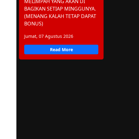
MELIMPAH YANG AKAN DI
BAGIKAN SETIAP MINGGUNYA.
(MENANG KALAH TETAP DAPAT
BONUS)
Jumat, 07 Agustus 2026
Read More