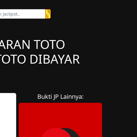
SARAN TOTO
ITOTO DIBAYAR
Bukti JP Lainnya: