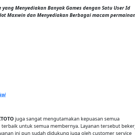
e yang Menyediakan Banyak Games dengan Satu User Id
 , Slot Maxwin dan Menyediakan Berbagai macam permaina
koi
ITOTO
juga sangat mengutamakan kepuasan semua
erbaik untuk semua membernya. Layanan tersebut beker
ayanan ini pun sudah didukung juga oleh customer service