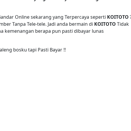
andar Online sekarang yang Terpercaya seperti
KOITOTO
r Tanpa Tele-tele. Jadi anda bermain di
KOITOTO
Tidak
a kemenangan berapa pun pasti dibayar lunas
leng bosku tapi Pasti Bayar !!