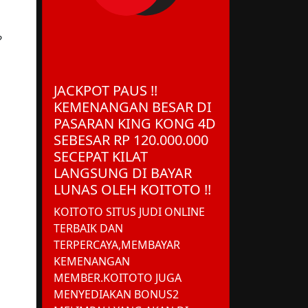
?
JACKPOT PAUS !!
KEMENANGAN BESAR DI
PASARAN KING KONG 4D
SEBESAR RP 120.000.000
SECEPAT KILAT
LANGSUNG DI BAYAR
LUNAS OLEH KOITOTO !!
KOITOTO SITUS JUDI ONLINE
TERBAIK DAN
TERPERCAYA,MEMBAYAR
KEMENANGAN
MEMBER.KOITOTO JUGA
MENYEDIAKAN BONUS2