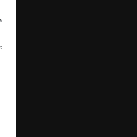
a
t
r