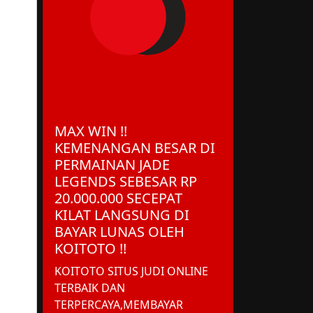
MAX WIN !!
KEMENANGAN BESAR DI
PERMAINAN JADE
LEGENDS SEBESAR RP
20.000.000 SECEPAT
KILAT LANGSUNG DI
BAYAR LUNAS OLEH
KOITOTO !!
KOITOTO SITUS JUDI ONLINE
TERBAIK DAN
TERPERCAYA,MEMBAYAR