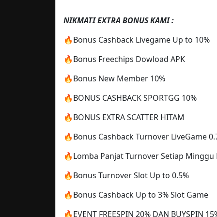
NIKMATI EXTRA BONUS KAMI :
🔥Bonus Cashback Livegame Up to 10%
🔥Bonus Freechips Dowload APK
🔥Bonus New Member 10%
🔥BONUS CASHBACK SPORTGG 10%
🔥BONUS EXTRA SCATTER HITAM
🔥Bonus Cashback Turnover LiveGame 0
🔥Lomba Panjat Turnover Setiap Minggu 
🔥Bonus Turnover Slot Up to 0.5%
🔥Bonus Cashback Up to 3% Slot Game
🔥EVENT FREESPIN 20% DAN BUYSPIN 15