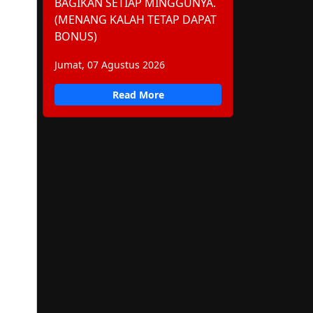
BAGIKAN SETIAP MINGGUNYA.
(MENANG KALAH TETAP DAPAT
BONUS)
Jumat, 07 Agustus 2026
Read More