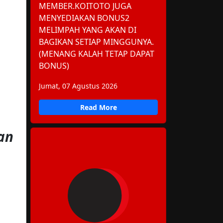
MEMBER.KOITOTO JUGA
MENYEDIAKAN BONUS2
MELIMPAH YANG AKAN DI
BAGIKAN SETIAP MINGGUNYA.
(MENANG KALAH TETAP DAPAT
BONUS)
Jumat, 07 Agustus 2026
Read More
an