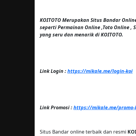
KOITOTO Merupakan Situs Bandar Onlin
seperti Permainan Online ,Toto Online
yang seru dan menarik di KOITOTO.
Link Login :
https://mikale.me/login-koi
Link Promosi :
https://mikale.me/promo-
Situs Bandar online terbaik dan resmi
KO