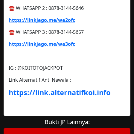
☎️ WHATSAPP 2 : 0878-3144-5646
https://linkjago.me/wa2ofc
☎️ WHATSAPP 3 : 0878-3144-5657
https://linkjago.me/wa3ofc
IG : @KOITOTOJACKPOT
Link Alternatif Anti Nawala :
https://link.alternatifkoi.info
Bukti JP Lainnya: