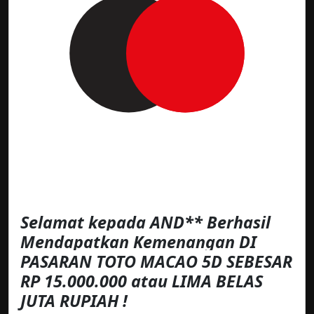
Selamat kepada AND** Berhasil
Mendapatkan Kemenangan DI
PASARAN TOTO MACAO 5D SEBESAR
RP 15.000.000 atau LIMA BELAS
JUTA RUPIAH !