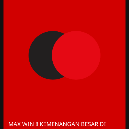
MAX WIN !! KEMENANGAN BESAR DI