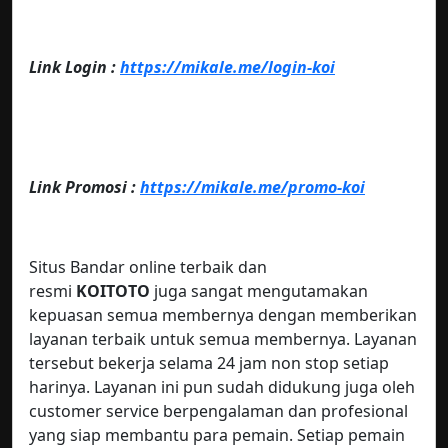
Link Login :
https://mikale.me/login-koi
Link Promosi :
https://mikale.me/promo-koi
Situs Bandar online terbaik dan
resmi
KOITOTO
juga sangat mengutamakan
kepuasan semua membernya dengan memberikan
layanan terbaik untuk semua membernya. Layanan
tersebut bekerja selama 24 jam non stop setiap
harinya. Layanan ini pun sudah didukung juga oleh
customer service berpengalaman dan profesional
yang siap membantu para pemain. Setiap pemain