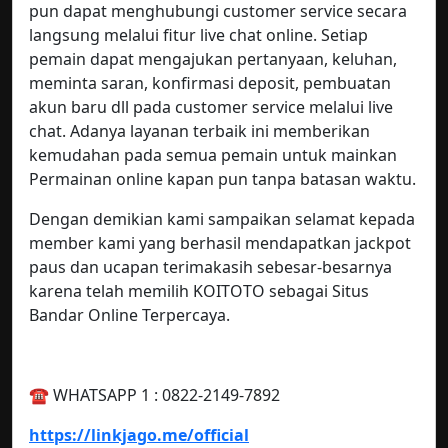
pun dapat menghubungi customer service secara
langsung melalui fitur live chat online. Setiap
pemain dapat mengajukan pertanyaan, keluhan,
meminta saran, konfirmasi deposit, pembuatan
akun baru dll pada customer service melalui live
chat. Adanya layanan terbaik ini memberikan
kemudahan pada semua pemain untuk mainkan
Permainan online kapan pun tanpa batasan waktu.
Dengan demikian kami sampaikan selamat kepada
member kami yang berhasil mendapatkan jackpot
paus dan ucapan terimakasih sebesar-besarnya
karena telah memilih KOITOTO sebagai Situs
Bandar Online Terpercaya.
☎️ WHATSAPP 1 : 0822-2149-7892
https://linkjago.me/official