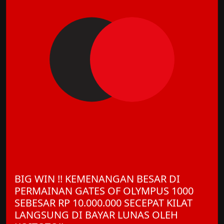
BIG WIN !! KEMENANGAN BESAR DI
PERMAINAN GATES OF OLYMPUS 1000
SEBESAR RP 10.000.000 SECEPAT KILAT
LANGSUNG DI BAYAR LUNAS OLEH