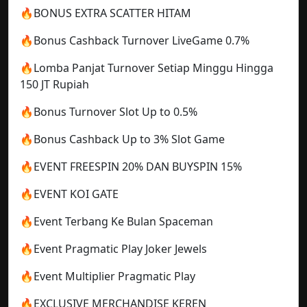
🔥BONUS EXTRA SCATTER HITAM
🔥Bonus Cashback Turnover LiveGame 0.7%
🔥Lomba Panjat Turnover Setiap Minggu Hingga
150 JT Rupiah
🔥Bonus Turnover Slot Up to 0.5%
🔥Bonus Cashback Up to 3% Slot Game
🔥EVENT FREESPIN 20% DAN BUYSPIN 15%
🔥EVENT KOI GATE
🔥Event Terbang Ke Bulan Spaceman
🔥Event Pragmatic Play Joker Jewels
🔥Event Multiplier Pragmatic Play
🔥EXCLUSIVE MERCHANDISE KEREN