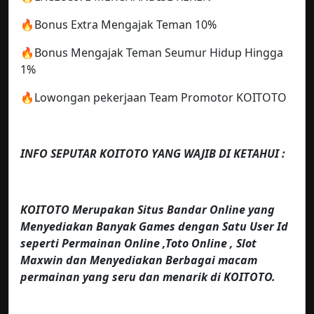
🔥Bonus Extra Mengajak Teman 10%
🔥Bonus Mengajak Teman Seumur Hidup Hingga
1%
🔥Lowongan pekerjaan Team Promotor KOITOTO
INFO SEPUTAR KOITOTO YANG WAJIB DI KETAHUI :
KOITOTO Merupakan Situs Bandar Online yang
Menyediakan Banyak Games dengan Satu User Id
seperti Permainan Online ,Toto Online , Slot
Maxwin dan Menyediakan Berbagai macam
permainan yang seru dan menarik di KOITOTO.