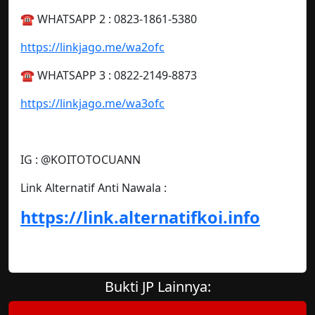
☎️ WHATSAPP 2 : 0823-1861-5380
https://linkjago.me/wa2ofc
☎️ WHATSAPP 3 : 0822-2149-8873
https://linkjago.me/wa3ofc
IG : @KOITOTOCUANN
Link Alternatif Anti Nawala :
https://link.alternatifkoi.info
Bukti JP Lainnya: