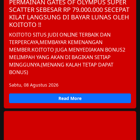
PERMAINAN GATES OF OLYMPUS SUPER
SCATTER SEBESAR RP 79.000.000 SECEPAT
KILAT LANGSUNG DI BAYAR LUNAS OLEH
KOITOTO !!
KOITOTO SITUS JUDI ONLINE TERBAIK DAN
TERPERCAYA,MEMBAYAR KEMENANGAN
MEMBER.KOITOTO JUGA MENYEDIAKAN BONUS2
MELIMPAH YANG AKAN DI BAGIKAN SETIAP
MINGGUNYA.(MENANG KALAH TETAP DAPAT
BONUS)
Sabtu, 08 Agustus 2026
Read More