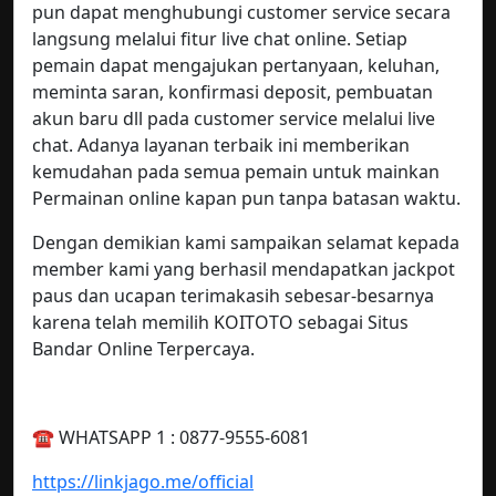
pun dapat menghubungi customer service secara
langsung melalui fitur live chat online. Setiap
pemain dapat mengajukan pertanyaan, keluhan,
meminta saran, konfirmasi deposit, pembuatan
akun baru dll pada customer service melalui live
chat. Adanya layanan terbaik ini memberikan
kemudahan pada semua pemain untuk mainkan
Permainan online kapan pun tanpa batasan waktu.
Dengan demikian kami sampaikan selamat kepada
member kami yang berhasil mendapatkan jackpot
paus dan ucapan terimakasih sebesar-besarnya
karena telah memilih KOITOTO sebagai Situs
Bandar Online Terpercaya.
☎️ WHATSAPP 1 : 0877-9555-6081
https://linkjago.me/official