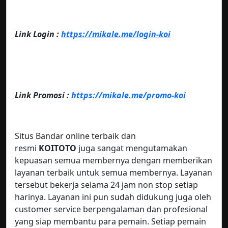
Link Login :
https://mikale.me/login-koi
Link Promosi :
https://mikale.me/promo-koi
Situs Bandar online terbaik dan
resmi
KOITOTO
juga sangat mengutamakan
kepuasan semua membernya dengan memberikan
layanan terbaik untuk semua membernya. Layanan
tersebut bekerja selama 24 jam non stop setiap
harinya. Layanan ini pun sudah didukung juga oleh
customer service berpengalaman dan profesional
yang siap membantu para pemain. Setiap pemain