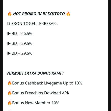
🔥
HOT PROMO DARI KOITOTO
🔥
DISKON TOGEL TERBESAR :
▶️ 4D = 66.5%
▶️ 3D = 59.5%
▶️ 2D = 29.5%
NIKMATI EXTRA BONUS KAMI :
🔥Bonus Cashback Livegame Up to 10%
🔥Bonus Freechips Dowload APK
🔥Bonus New Member 10%