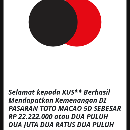
Selamat kepada KUS** Berhasil
Mendapatkan Kemenangan DI
PASARAN TOTO MACAO 5D SEBESAR
RP 22.222.000 atau DUA PULUH
DUA JUTA DUA RATUS DUA PULUH