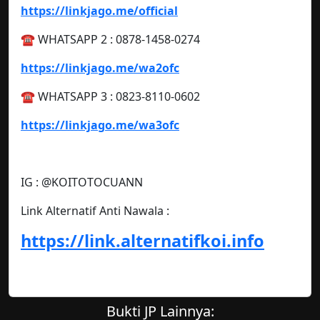
https://linkjago.me/official
☎️ WHATSAPP 2 : 0878-1458-0274
https://linkjago.me/wa2ofc
☎️ WHATSAPP 3 : 0823-8110-0602
https://linkjago.me/wa3ofc
IG : @KOITOTOCUANN
Link Alternatif Anti Nawala :
https://link.alternatifkoi.info
Bukti JP Lainnya: