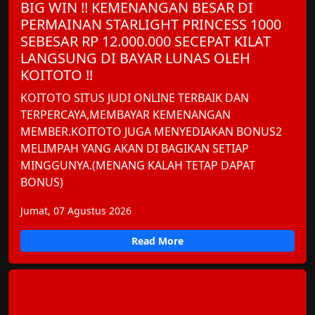
BIG WIN !! KEMENANGAN BESAR DI
PERMAINAN STARLIGHT PRINCESS 1000
SEBESAR RP 12.000.000 SECEPAT KILAT
LANGSUNG DI BAYAR LUNAS OLEH
KOITOTO !!
KOITOTO SITUS JUDI ONLINE TERBAIK DAN
TERPERCAYA,MEMBAYAR KEMENANGAN
MEMBER.KOITOTO JUGA MENYEDIAKAN BONUS2
MELIMPAH YANG AKAN DI BAGIKAN SETIAP
MINGGUNYA.(MENANG KALAH TETAP DAPAT
BONUS)
Jumat, 07 Agustus 2026
Read More