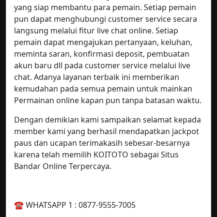
yang siap membantu para pemain. Setiap pemain
pun dapat menghubungi customer service secara
langsung melalui fitur live chat online. Setiap
pemain dapat mengajukan pertanyaan, keluhan,
meminta saran, konfirmasi deposit, pembuatan
akun baru dll pada customer service melalui live
chat. Adanya layanan terbaik ini memberikan
kemudahan pada semua pemain untuk mainkan
Permainan online kapan pun tanpa batasan waktu.
Dengan demikian kami sampaikan selamat kepada
member kami yang berhasil mendapatkan jackpot
paus dan ucapan terimakasih sebesar-besarnya
karena telah memilih KOITOTO sebagai Situs
Bandar Online Terpercaya.
☎️ WHATSAPP 1 : 0877-9555-7005