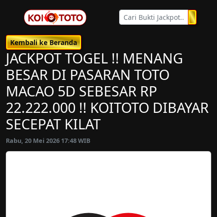
Kembali ke Beranda
JACKPOT TOGEL !! MENANG
BESAR DI PASARAN TOTO
MACAO 5D SEBESAR RP
22.222.000 !! KOITOTO DIBAYAR
SECEPAT KILAT
Rabu, 20 Mei 2026 17:48 WIB