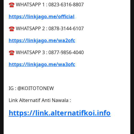
☎️ WHATSAPP 1 : 0823-6316-8807
https://linkjago.me/official
☎️ WHATSAPP 2 : 0878-3144-6107
https://linkjago.me/wa2ofc
☎️ WHATSAPP 3 : 0877-9856-4040
https://linkjago.me/wa3ofc
IG : @KOITOTONEW
Link Alternatif Anti Nawala :
https://link.alternatifkoi.info