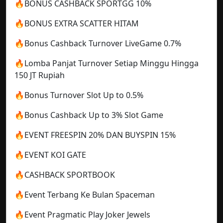
🔥BONUS CASHBACK SPORTGG 10%
🔥BONUS EXTRA SCATTER HITAM
🔥Bonus Cashback Turnover LiveGame 0.7%
🔥Lomba Panjat Turnover Setiap Minggu Hingga
150 JT Rupiah
🔥Bonus Turnover Slot Up to 0.5%
🔥Bonus Cashback Up to 3% Slot Game
🔥EVENT FREESPIN 20% DAN BUYSPIN 15%
🔥EVENT KOI GATE
🔥
CASHBACK SPORTBOOK
🔥Event Terbang Ke Bulan Spaceman
🔥Event Pragmatic Play Joker Jewels