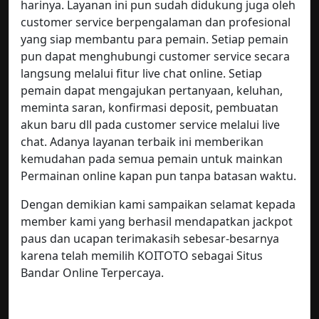
harinya. Layanan ini pun sudah didukung juga oleh
customer service berpengalaman dan profesional
yang siap membantu para pemain. Setiap pemain
pun dapat menghubungi customer service secara
langsung melalui fitur live chat online. Setiap
pemain dapat mengajukan pertanyaan, keluhan,
meminta saran, konfirmasi deposit, pembuatan
akun baru dll pada customer service melalui live
chat. Adanya layanan terbaik ini memberikan
kemudahan pada semua pemain untuk mainkan
Permainan online kapan pun tanpa batasan waktu.
Dengan demikian kami sampaikan selamat kepada
member kami yang berhasil mendapatkan jackpot
paus dan ucapan terimakasih sebesar-besarnya
karena telah memilih KOITOTO sebagai Situs
Bandar Online Terpercaya.