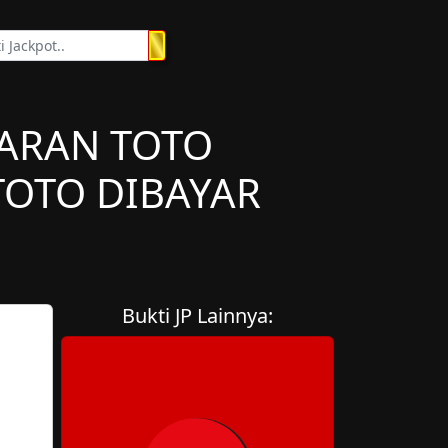
SARAN TOTO
ITOTO DIBAYAR
Bukti JP Lainnya: