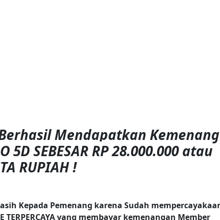
 Berhasil Mendapatkan Kemenan
 5D SEBESAR RP 28.000.000 atau
TA RUPIAH !
Kasih Kepada Pemenang karena Sudah mempercayakaa
NE TERPERCAYA yang membayar kemenangan Member