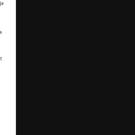
ja
a
t
r