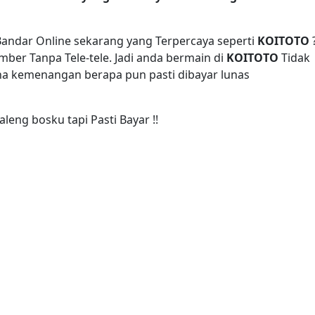
andar Online sekarang yang Terpercaya seperti
KOITOTO
r Tanpa Tele-tele. Jadi anda bermain di
KOITOTO
Tidak
a kemenangan berapa pun pasti dibayar lunas
leng bosku tapi Pasti Bayar !!