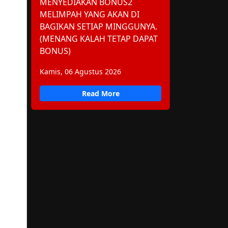
MENYEDIAKAN BONUS2
MELIMPAH YANG AKAN DI
BAGIKAN SETIAP MINGGUNYA.
(MENANG KALAH TETAP DAPAT
BONUS)
Kamis, 06 Agustus 2026
Read More