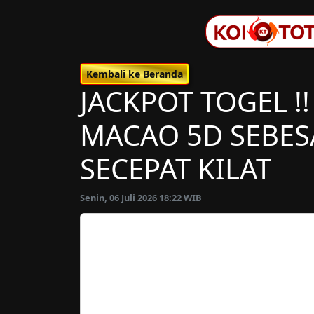
Kembali ke Beranda
JACKPOT TOGEL !
MACAO 5D SEBESA
SECEPAT KILAT
Senin, 06 Juli 2026 18:22 WIB