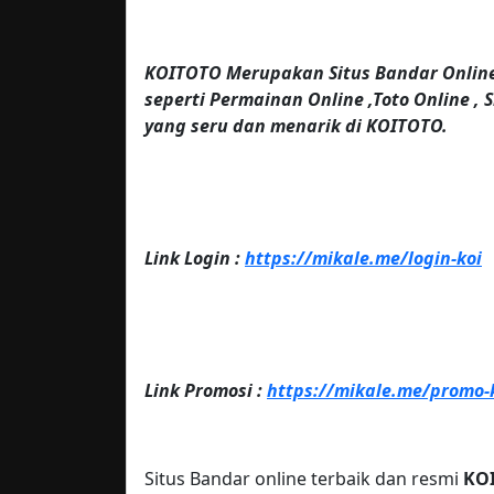
KOITOTO Merupakan Situs Bandar Onlin
seperti Permainan Online ,Toto Online
yang seru dan menarik di KOITOTO.
Link Login :
https://mikale.me/login-koi
Link Promosi :
https://mikale.me/promo-
Situs Bandar online terbaik dan resmi
KO