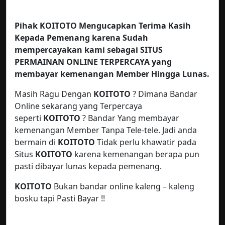
Pihak KOITOTO Mengucapkan Terima Kasih
Kepada Pemenang karena Sudah
mempercayakan kami sebagai SITUS
PERMAINAN ONLINE TERPERCAYA yang
membayar kemenangan Member Hingga Lunas.
Masih Ragu Dengan
KOITOTO
? Dimana Bandar
Online sekarang yang Terpercaya
seperti
KOITOTO
? Bandar Yang membayar
kemenangan Member Tanpa Tele-tele. Jadi anda
bermain di
KOITOTO
Tidak perlu khawatir pada
Situs
KOITOTO
karena kemenangan berapa pun
pasti dibayar lunas kepada pemenang.
KOITOTO
Bukan bandar online kaleng – kaleng
bosku tapi Pasti Bayar !!