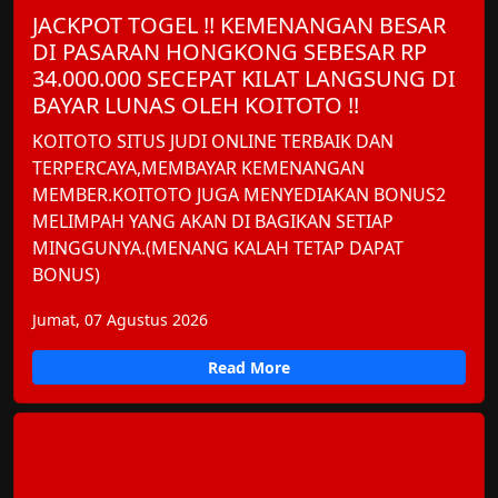
JACKPOT TOGEL !! KEMENANGAN BESAR
DI PASARAN HONGKONG SEBESAR RP
34.000.000 SECEPAT KILAT LANGSUNG DI
BAYAR LUNAS OLEH KOITOTO !!
KOITOTO SITUS JUDI ONLINE TERBAIK DAN
TERPERCAYA,MEMBAYAR KEMENANGAN
MEMBER.KOITOTO JUGA MENYEDIAKAN BONUS2
MELIMPAH YANG AKAN DI BAGIKAN SETIAP
MINGGUNYA.(MENANG KALAH TETAP DAPAT
BONUS)
Jumat, 07 Agustus 2026
Read More