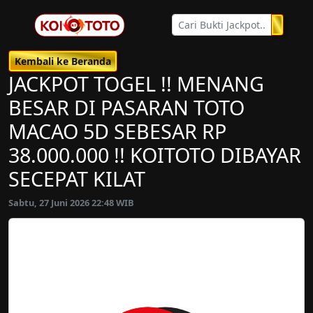
Kembali ke Beranda
JACKPOT TOGEL !! MENANG
BESAR DI PASARAN TOTO
MACAO 5D SEBESAR RP
38.000.000 !! KOITOTO DIBAYAR
SECEPAT KILAT
Sabtu, 27 Juni 2026 22:48 WIB