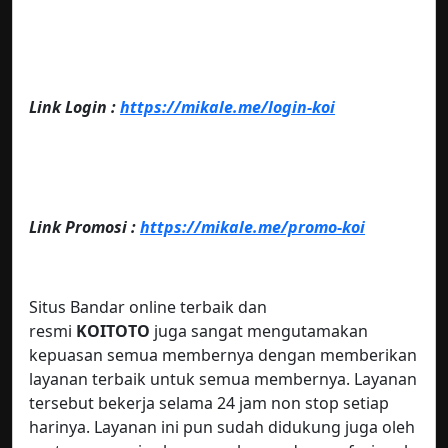
Link Login :
https://mikale.me/login-koi
Link Promosi :
https://mikale.me/promo-koi
Situs Bandar online terbaik dan
resmi
KOITOTO
juga sangat mengutamakan
kepuasan semua membernya dengan memberikan
layanan terbaik untuk semua membernya. Layanan
tersebut bekerja selama 24 jam non stop setiap
harinya. Layanan ini pun sudah didukung juga oleh