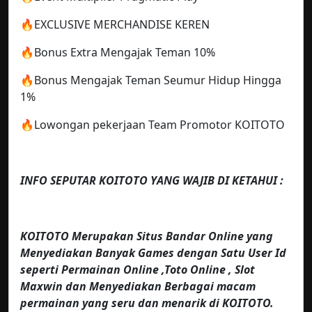
🔥EXCLUSIVE MERCHANDISE KEREN
🔥Bonus Extra Mengajak Teman 10%
🔥Bonus Mengajak Teman Seumur Hidup Hingga
1%
🔥Lowongan pekerjaan Team Promotor KOITOTO
INFO SEPUTAR KOITOTO YANG WAJIB DI KETAHUI :
KOITOTO Merupakan Situs Bandar Online yang
Menyediakan Banyak Games dengan Satu User Id
seperti Permainan Online ,Toto Online , Slot
Maxwin dan Menyediakan Berbagai macam
permainan yang seru dan menarik di KOITOTO.