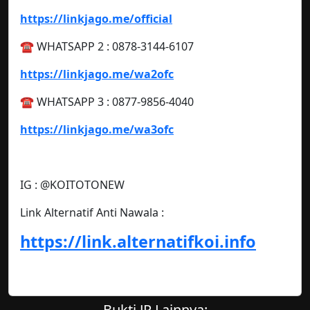
https://linkjago.me/official
☎️ WHATSAPP 2 : 0878-3144-6107
https://linkjago.me/wa2ofc
☎️ WHATSAPP 3 : 0877-9856-4040
https://linkjago.me/wa3ofc
IG : @KOITOTONEW
Link Alternatif Anti Nawala :
https://link.alternatifkoi.info
Bukti JP Lainnya: