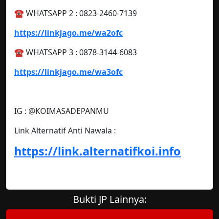
☎️ WHATSAPP 2 : 0823-2460-7139
https://linkjago.me/wa2ofc
☎️ WHATSAPP 3 : 0878-3144-6083
https://linkjago.me/wa3ofc
IG : @KOIMASADEPANMU
Link Alternatif Anti Nawala :
https://link.alternatifkoi.info
Bukti JP Lainnya: