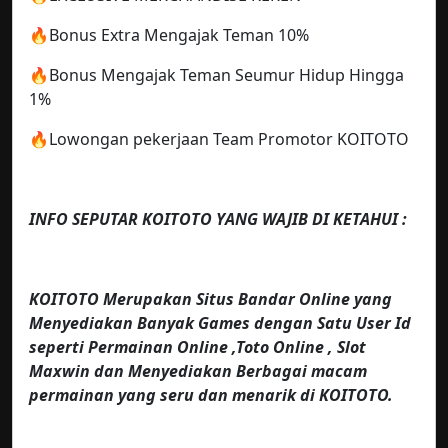
🔥Bonus Extra Mengajak Teman 10%
🔥Bonus Mengajak Teman Seumur Hidup Hingga
1%
🔥Lowongan pekerjaan Team Promotor KOITOTO
INFO SEPUTAR KOITOTO YANG WAJIB DI KETAHUI :
KOITOTO Merupakan Situs Bandar Online yang
Menyediakan Banyak Games dengan Satu User Id
seperti Permainan Online ,Toto Online , Slot
Maxwin dan Menyediakan Berbagai macam
permainan yang seru dan menarik di KOITOTO.