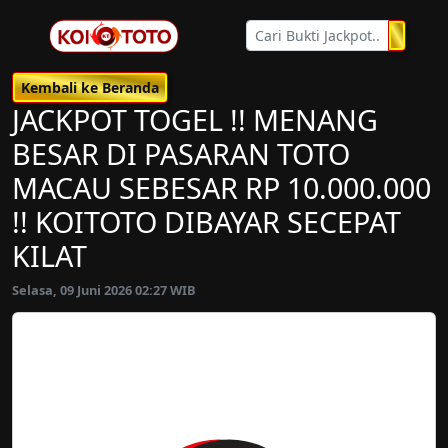
Kembali ke Beranda
JACKPOT TOGEL !! MENANG
BESAR DI PASARAN TOTO
MACAU SEBESAR RP 10.000.000
!! KOITOTO DIBAYAR SECEPAT
KILAT
Selasa, 09 Juni 2026 02:27 WIB