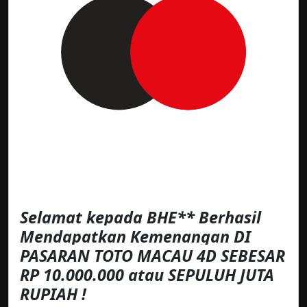
Selamat kepada BHE** Berhasil
Mendapatkan Kemenangan DI
PASARAN TOTO MACAU 4D SEBESAR
RP 10.000.000 atau SEPULUH JUTA
RUPIAH !