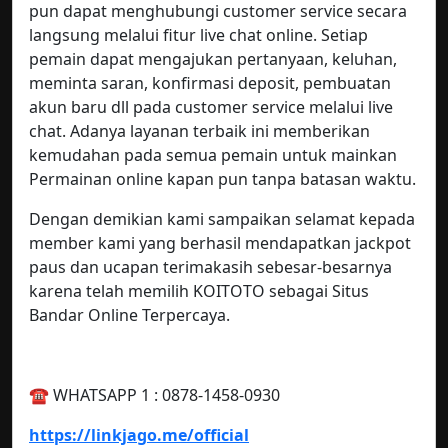
pun dapat menghubungi customer service secara
langsung melalui fitur live chat online. Setiap
pemain dapat mengajukan pertanyaan, keluhan,
meminta saran, konfirmasi deposit, pembuatan
akun baru dll pada customer service melalui live
chat. Adanya layanan terbaik ini memberikan
kemudahan pada semua pemain untuk mainkan
Permainan online kapan pun tanpa batasan waktu.
Dengan demikian kami sampaikan selamat kepada
member kami yang berhasil mendapatkan jackpot
paus dan ucapan terimakasih sebesar-besarnya
karena telah memilih KOITOTO sebagai Situs
Bandar Online Terpercaya.
☎️ WHATSAPP 1 : 0878-1458-0930
https://linkjago.me/official