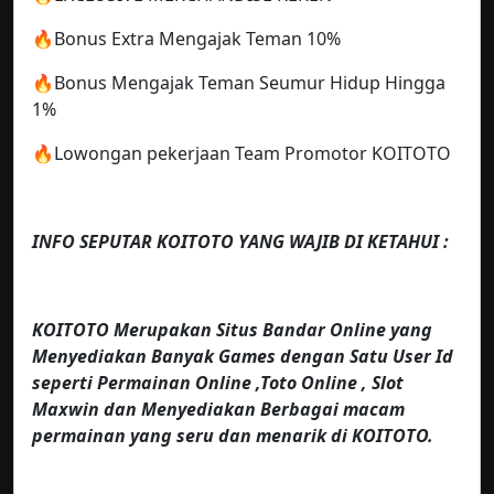
🔥Bonus Extra Mengajak Teman 10%
🔥Bonus Mengajak Teman Seumur Hidup Hingga
1%
🔥Lowongan pekerjaan Team Promotor KOITOTO
INFO SEPUTAR KOITOTO YANG WAJIB DI KETAHUI :
KOITOTO Merupakan Situs Bandar Online yang
Menyediakan Banyak Games dengan Satu User Id
seperti Permainan Online ,Toto Online , Slot
Maxwin dan Menyediakan Berbagai macam
permainan yang seru dan menarik di KOITOTO.