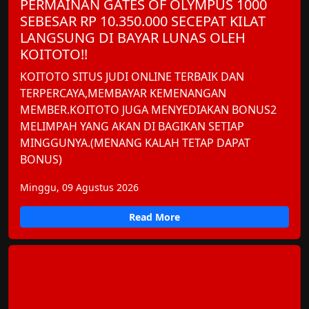
PERMAINAN GATES OF OLYMPUS 1000
SEBESAR RP 10.350.000 SECEPAT KILAT
LANGSUNG DI BAYAR LUNAS OLEH
KOITOTO!!
KOITOTO SITUS JUDI ONLINE TERBAIK DAN
TERPERCAYA,MEMBAYAR KEMENANGAN
MEMBER.KOITOTO JUGA MENYEDIAKAN BONUS2
MELIMPAH YANG AKAN DI BAGIKAN SETIAP
MINGGUNYA.(MENANG KALAH TETAP DAPAT
BONUS)
Minggu, 09 Agustus 2026
Read More