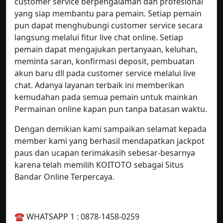
customer service berpengalaman dan profesional
yang siap membantu para pemain. Setiap pemain
pun dapat menghubungi customer service secara
langsung melalui fitur live chat online. Setiap
pemain dapat mengajukan pertanyaan, keluhan,
meminta saran, konfirmasi deposit, pembuatan
akun baru dll pada customer service melalui live
chat. Adanya layanan terbaik ini memberikan
kemudahan pada semua pemain untuk mainkan
Permainan online kapan pun tanpa batasan waktu.
Dengan demikian kami sampaikan selamat kepada
member kami yang berhasil mendapatkan jackpot
paus dan ucapan terimakasih sebesar-besarnya
karena telah memilih KOITOTO sebagai Situs
Bandar Online Terpercaya.
☎️ WHATSAPP 1 : 0878-1458-0259