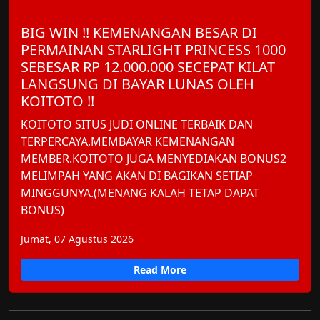
BIG WIN !! KEMENANGAN BESAR DI
PERMAINAN STARLIGHT PRINCESS 1000
SEBESAR RP 12.000.000 SECEPAT KILAT
LANGSUNG DI BAYAR LUNAS OLEH
KOITOTO !!
KOITOTO SITUS JUDI ONLINE TERBAIK DAN
TERPERCAYA,MEMBAYAR KEMENANGAN
MEMBER.KOITOTO JUGA MENYEDIAKAN BONUS2
MELIMPAH YANG AKAN DI BAGIKAN SETIAP
MINGGUNYA.(MENANG KALAH TETAP DAPAT
BONUS)
Jumat, 07 Agustus 2026
Read More