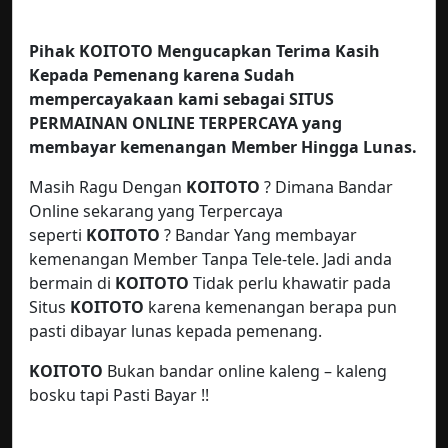
Pihak KOITOTO Mengucapkan Terima Kasih
Kepada Pemenang karena Sudah
mempercayakaan kami sebagai SITUS
PERMAINAN ONLINE TERPERCAYA yang
membayar kemenangan Member Hingga Lunas.
Masih Ragu Dengan
KOITOTO
? Dimana Bandar
Online sekarang yang Terpercaya
seperti
KOITOTO
? Bandar Yang membayar
kemenangan Member Tanpa Tele-tele. Jadi anda
bermain di
KOITOTO
Tidak perlu khawatir pada
Situs
KOITOTO
karena kemenangan berapa pun
pasti dibayar lunas kepada pemenang.
KOITOTO
Bukan bandar online kaleng – kaleng
bosku tapi Pasti Bayar !!