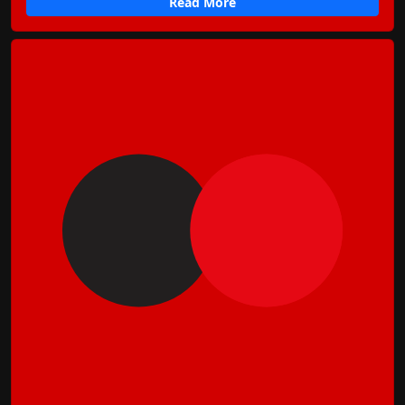
Read More