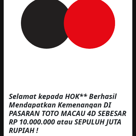
Selamat kepada HOK** Berhasil
Mendapatkan Kemenangan DI
PASARAN TOTO MACAU 4D SEBESAR
RP 10.000.000 atau SEPULUH JUTA
RUPIAH !