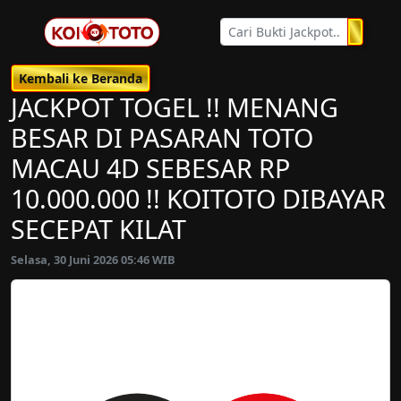
Kembali ke Beranda
JACKPOT TOGEL !! MENANG
BESAR DI PASARAN TOTO
MACAU 4D SEBESAR RP
10.000.000 !! KOITOTO DIBAYAR
SECEPAT KILAT
Selasa, 30 Juni 2026 05:46 WIB