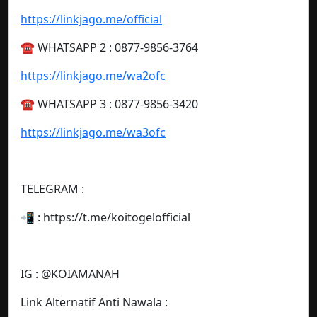
https://linkjago.me/official
☎️ WHATSAPP 2 : 0877-9856-3764
https://linkjago.me/wa2ofc
☎️ WHATSAPP 3 : 0877-9856-3420
https://linkjago.me/wa3ofc
TELEGRAM :
📲 : https://t.me/koitogelofficial
IG : @KOIAMANAH
Link Alternatif Anti Nawala :