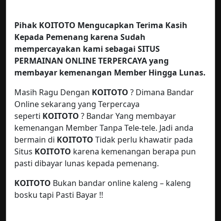
Pihak KOITOTO Mengucapkan Terima Kasih
Kepada Pemenang karena Sudah
mempercayakan kami sebagai SITUS
PERMAINAN ONLINE TERPERCAYA yang
membayar kemenangan Member Hingga Lunas.
Masih Ragu Dengan
KOITOTO
? Dimana Bandar
Online sekarang yang Terpercaya
seperti
KOITOTO
? Bandar Yang membayar
kemenangan Member Tanpa Tele-tele. Jadi anda
bermain di
KOITOTO
Tidak perlu khawatir pada
Situs
KOITOTO
karena kemenangan berapa pun
pasti dibayar lunas kepada pemenang.
KOITOTO
Bukan bandar online kaleng – kaleng
bosku tapi Pasti Bayar !!