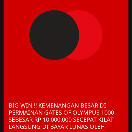
BIG WIN !! KEMENANGAN BESAR DI
PERMAINAN GATES OF OLYMPUS 1000
SEBESAR RP 10.000.000 SECEPAT KILAT
LANGSUNG DI BAYAR LUNAS OLEH