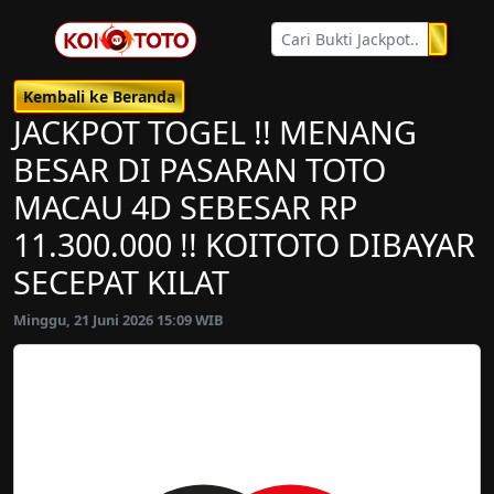
Kembali ke Beranda
JACKPOT TOGEL !! MENANG
BESAR DI PASARAN TOTO
MACAU 4D SEBESAR RP
11.300.000 !! KOITOTO DIBAYAR
SECEPAT KILAT
Minggu, 21 Juni 2026 15:09 WIB