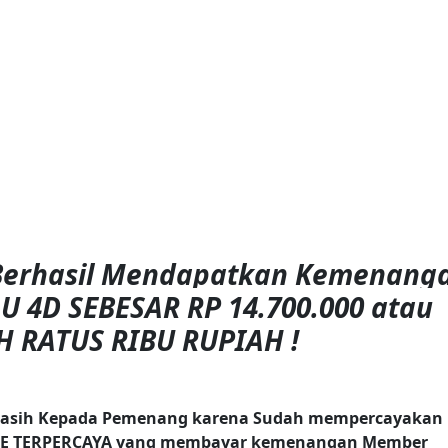
 Berhasil Mendapatkan Kemenang
 4D SEBESAR RP 14.700.000 atau
H RATUS RIBU RUPIAH !
Kasih Kepada Pemenang karena Sudah mempercayakan
NE TERPERCAYA yang membayar kemenangan Member