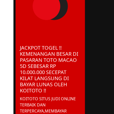
JACKPOT TOGEL !!
KEMENANGAN BESAR DI
PASARAN TOTO MACAO
5D SEBESAR RP
10.000.000 SECEPAT
KILAT LANGSUNG DI
BAYAR LUNAS OLEH
KOITOTO !!
KOITOTO SITUS JUDI ONLINE
TERBAIK DAN
TERPERCAYA,MEMBAYAR