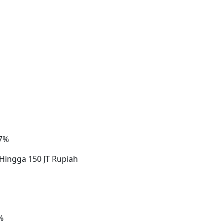
.7%
Hingga 150 JT Rupiah
%