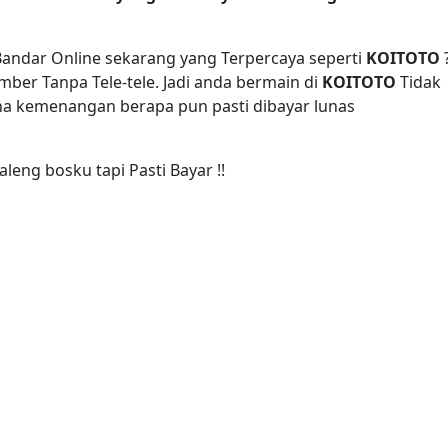
andar Online sekarang yang Terpercaya seperti
KOITOTO
r Tanpa Tele-tele. Jadi anda bermain di
KOITOTO
Tidak
a kemenangan berapa pun pasti dibayar lunas
leng bosku tapi Pasti Bayar !!