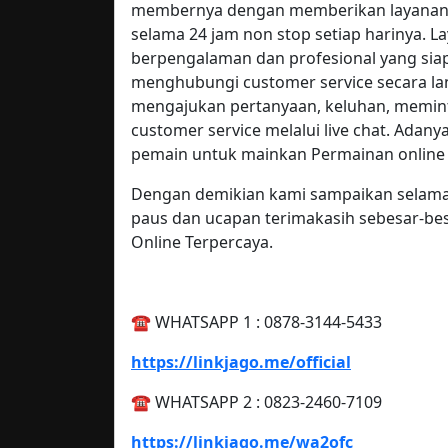
membernya dengan memberikan layanan t
selama 24 jam non stop setiap harinya. L
berpengalaman dan profesional yang sia
menghubungi customer service secara lang
mengajukan pertanyaan, keluhan, meminta
customer service melalui live chat. Ada
pemain untuk mainkan Permainan online 
Dengan demikian kami sampaikan selama
paus dan ucapan terimakasih sebesar-be
Online Terpercaya.
☎️ WHATSAPP 1 : 0878-3144-5433
https://linkjago.me/official
☎️ WHATSAPP 2 : 0823-2460-7109
https://linkjago.me/wa2ofc