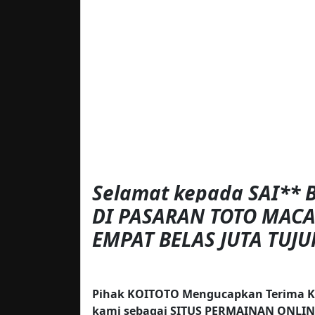
Selamat kepada SAI**
DI PASARAN TOTO MACAU
EMPAT BELAS JUTA TUJU
Pihak KOITOTO Mengucapkan Terima 
kami sebagai SITUS PERMAINAN ONLI