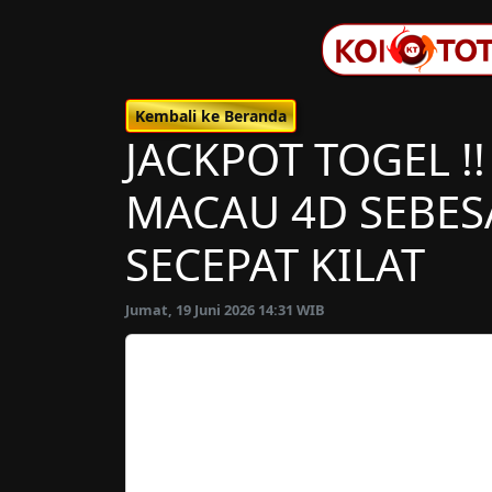
Kembali ke Beranda
JACKPOT TOGEL !
MACAU 4D SEBESA
SECEPAT KILAT
Jumat, 19 Juni 2026 14:31 WIB