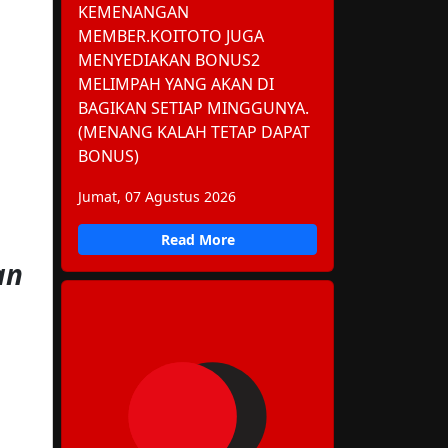
KEMENANGAN
MEMBER.KOITOTO JUGA
MENYEDIAKAN BONUS2
MELIMPAH YANG AKAN DI
BAGIKAN SETIAP MINGGUNYA.
(MENANG KALAH TETAP DAPAT
BONUS)
Jumat, 07 Agustus 2026
Read More
an