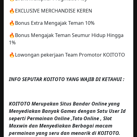
🔥EXCLUSIVE MERCHANDISE KEREN
🔥Bonus Extra Mengajak Teman 10%
🔥Bonus Mengajak Teman Seumur Hidup Hingga
1%
🔥Lowongan pekerjaan Team Promotor KOITOTO
INFO SEPUTAR KOITOTO YANG WAJIB DI KETAHUI :
KOITOTO Merupakan Situs Bandar Online yang
Menyediakan Banyak Games dengan Satu User Id
seperti Permainan Online ,Toto Online , Slot
Maxwin dan Menyediakan Berbagai macam
permainan yang seru dan menarik di KOITOTO.