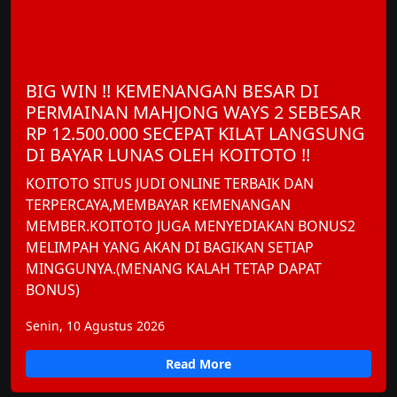
BIG WIN !! KEMENANGAN BESAR DI
PERMAINAN MAHJONG WAYS 2 SEBESAR
RP 12.500.000 SECEPAT KILAT LANGSUNG
DI BAYAR LUNAS OLEH KOITOTO !!
KOITOTO SITUS JUDI ONLINE TERBAIK DAN
TERPERCAYA,MEMBAYAR KEMENANGAN
MEMBER.KOITOTO JUGA MENYEDIAKAN BONUS2
MELIMPAH YANG AKAN DI BAGIKAN SETIAP
MINGGUNYA.(MENANG KALAH TETAP DAPAT
BONUS)
Senin, 10 Agustus 2026
Read More