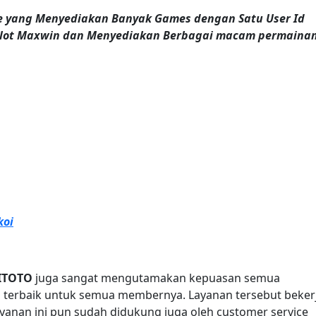
e yang Menyediakan Banyak Games dengan Satu User Id
 , Slot Maxwin dan Menyediakan Berbagai macam permaina
koi
ITOTO
juga sangat mengutamakan kepuasan semua
erbaik untuk semua membernya. Layanan tersebut beker
ayanan ini pun sudah didukung juga oleh customer service