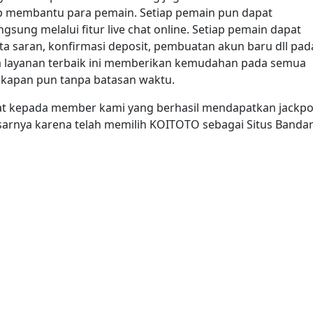
p membantu para pemain. Setiap pemain pun dapat
sung melalui fitur live chat online. Setiap pemain dapat
 saran, konfirmasi deposit, pembuatan akun baru dll pad
nya layanan terbaik ini memberikan kemudahan pada semua
kapan pun tanpa batasan waktu.
t kepada member kami yang berhasil mendapatkan jackpo
sarnya karena telah memilih KOITOTO sebagai Situs Banda