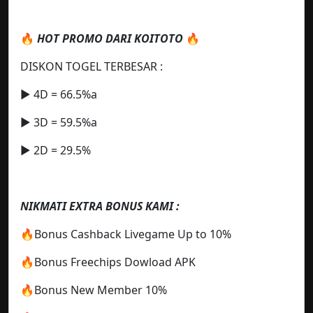
🔥
HOT PROMO DARI KOITOTO
🔥
DISKON TOGEL TERBESAR :
▶️ 4D = 66.5%a
▶️ 3D = 59.5%a
▶️ 2D = 29.5%
NIKMATI EXTRA BONUS KAMI :
🔥Bonus Cashback Livegame Up to 10%
🔥Bonus Freechips Dowload APK
🔥Bonus New Member 10%