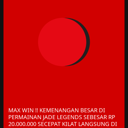
MAX WIN !! KEMENANGAN BESAR DI
PERMAINAN JADE LEGENDS SEBESAR RP
20.000.000 SECEPAT KILAT LANGSUNG DI