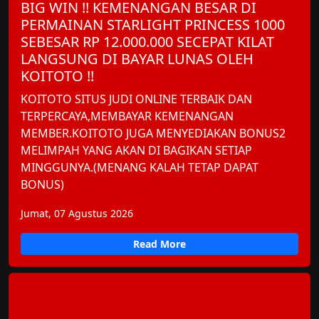
BIG WIN !! KEMENANGAN BESAR DI
PERMAINAN STARLIGHT PRINCESS 1000
SEBESAR RP 12.000.000 SECEPAT KILAT
LANGSUNG DI BAYAR LUNAS OLEH
KOITOTO !!
KOITOTO SITUS JUDI ONLINE TERBAIK DAN
TERPERCAYA,MEMBAYAR KEMENANGAN
MEMBER.KOITOTO JUGA MENYEDIAKAN BONUS2
MELIMPAH YANG AKAN DI BAGIKAN SETIAP
MINGGUNYA.(MENANG KALAH TETAP DAPAT
BONUS)
Jumat, 07 Agustus 2026
Read More