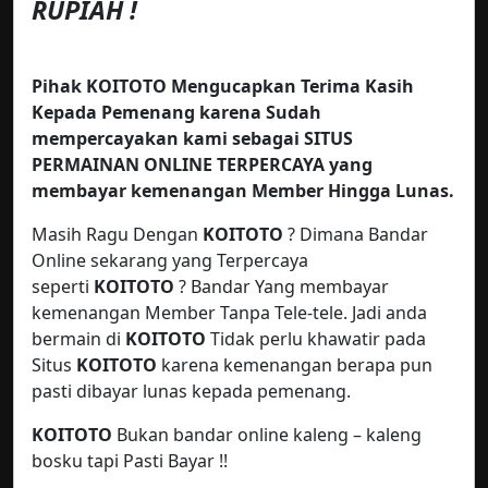
RUPIAH !
Pihak KOITOTO Mengucapkan Terima Kasih
Kepada Pemenang karena Sudah
mempercayakan kami sebagai SITUS
PERMAINAN ONLINE TERPERCAYA yang
membayar kemenangan Member Hingga Lunas.
Masih Ragu Dengan
KOITOTO
? Dimana Bandar
Online sekarang yang Terpercaya
seperti
KOITOTO
? Bandar Yang membayar
kemenangan Member Tanpa Tele-tele. Jadi anda
bermain di
KOITOTO
Tidak perlu khawatir pada
Situs
KOITOTO
karena kemenangan berapa pun
pasti dibayar lunas kepada pemenang.
KOITOTO
Bukan bandar online kaleng – kaleng
bosku tapi Pasti Bayar !!