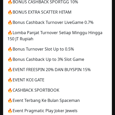
🔥BONUS CASHBACK SPORTGG 10%
🔥BONUS EXTRA SCATTER HITAM
🔥Bonus Cashback Turnover LiveGame 0.7%
🔥Lomba Panjat Turnover Setiap Minggu Hingga
150 JT Rupiah
🔥Bonus Turnover Slot Up to 0.5%
🔥Bonus Cashback Up to 3% Slot Game
🔥EVENT FREESPIN 20% DAN BUYSPIN 15%
🔥EVENT KOI GATE
🔥
CASHBACK SPORTBOOK
🔥Event Terbang Ke Bulan Spaceman
🔥Event Pragmatic Play Joker Jewels