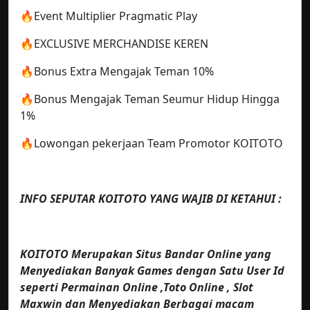
🔥Event Multiplier Pragmatic Play
🔥EXCLUSIVE MERCHANDISE KEREN
🔥Bonus Extra Mengajak Teman 10%
🔥Bonus Mengajak Teman Seumur Hidup Hingga
1%
🔥Lowongan pekerjaan Team Promotor KOITOTO
INFO SEPUTAR KOITOTO YANG WAJIB DI KETAHUI :
KOITOTO Merupakan Situs Bandar Online yang
Menyediakan Banyak Games dengan Satu User Id
seperti Permainan Online ,Toto Online , Slot
Maxwin dan Menyediakan Berbagai macam