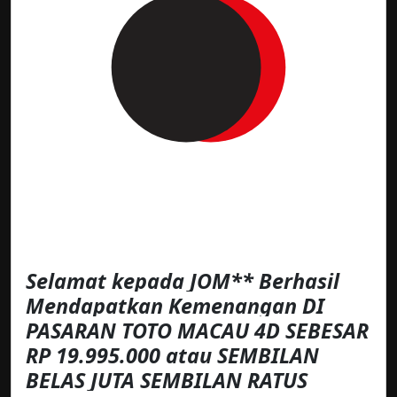
Selamat kepada JOM** Berhasil
Mendapatkan Kemenangan DI
PASARAN TOTO MACAU 4D SEBESAR
RP 19.995.000 atau SEMBILAN
BELAS JUTA SEMBILAN RATUS