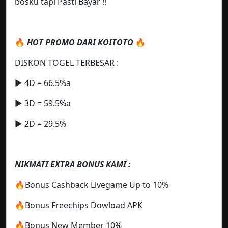
bosku tapi Pasti Bayar !!
🔥
HOT PROMO DARI KOITOTO
🔥
DISKON TOGEL TERBESAR :
▶️ 4D = 66.5%a
▶️ 3D = 59.5%a
▶️ 2D = 29.5%
NIKMATI EXTRA BONUS KAMI :
🔥Bonus Cashback Livegame Up to 10%
🔥Bonus Freechips Dowload APK
🔥Bonus New Member 10%