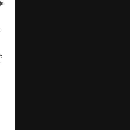
ja
a
t
r