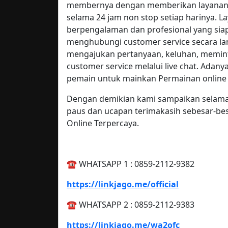
membernya dengan memberikan layanan t
selama 24 jam non stop setiap harinya. L
berpengalaman dan profesional yang sia
menghubungi customer service secara lang
mengajukan pertanyaan, keluhan, meminta
customer service melalui live chat. Ada
pemain untuk mainkan Permainan online 
Dengan demikian kami sampaikan selama
paus dan ucapan terimakasih sebesar-be
Online Terpercaya.
☎️ WHATSAPP 1 : 0859-2112-9382
https://linkjago.me/official
☎️ WHATSAPP 2 : 0859-2112-9383
https://linkjago.me/wa2ofc