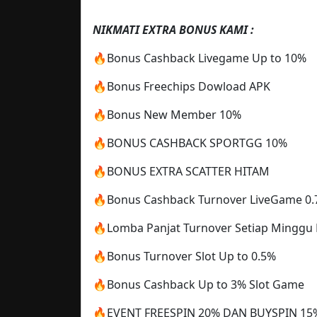
NIKMATI EXTRA BONUS KAMI :
🔥Bonus Cashback Livegame Up to 10%
🔥Bonus Freechips Dowload APK
🔥Bonus New Member 10%
🔥BONUS CASHBACK SPORTGG 10%
🔥BONUS EXTRA SCATTER HITAM
🔥Bonus Cashback Turnover LiveGame 0
🔥Lomba Panjat Turnover Setiap Minggu 
🔥Bonus Turnover Slot Up to 0.5%
🔥Bonus Cashback Up to 3% Slot Game
🔥EVENT FREESPIN 20% DAN BUYSPIN 15