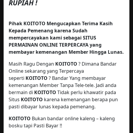
RUPIAH !
Pihak KOITOTO Mengucapkan Terima Kasih
Kepada Pemenang karena Sudah
mempercayakan kami sebagai SITUS
PERMAINAN ONLINE TERPERCAYA yang
membayar kemenangan Member Hingga Lunas.
Masih Ragu Dengan
KOITOTO
? Dimana Bandar
Online sekarang yang Terpercaya
seperti
KOITOTO
? Bandar Yang membayar
kemenangan Member Tanpa Tele-tele. Jadi anda
bermain di
KOITOTO
Tidak perlu khawatir pada
Situs
KOITOTO
karena kemenangan berapa pun
pasti dibayar lunas kepada pemenang.
KOITOTO
Bukan bandar online kaleng – kaleng
bosku tapi Pasti Bayar !!