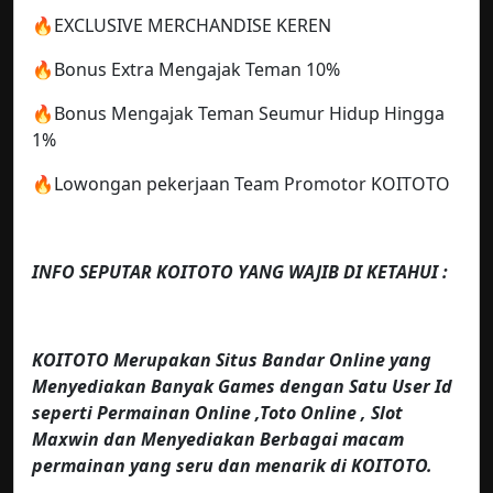
🔥EXCLUSIVE MERCHANDISE KEREN
🔥Bonus Extra Mengajak Teman 10%
🔥Bonus Mengajak Teman Seumur Hidup Hingga
1%
🔥Lowongan pekerjaan Team Promotor KOITOTO
INFO SEPUTAR KOITOTO YANG WAJIB DI KETAHUI :
KOITOTO Merupakan Situs Bandar Online yang
Menyediakan Banyak Games dengan Satu User Id
seperti Permainan Online ,Toto Online , Slot
Maxwin dan Menyediakan Berbagai macam
permainan yang seru dan menarik di KOITOTO.