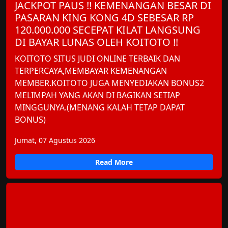
JACKPOT PAUS !! KEMENANGAN BESAR DI
PASARAN KING KONG 4D SEBESAR RP
120.000.000 SECEPAT KILAT LANGSUNG
DI BAYAR LUNAS OLEH KOITOTO !!
KOITOTO SITUS JUDI ONLINE TERBAIK DAN
TERPERCAYA,MEMBAYAR KEMENANGAN
MEMBER.KOITOTO JUGA MENYEDIAKAN BONUS2
MELIMPAH YANG AKAN DI BAGIKAN SETIAP
MINGGUNYA.(MENANG KALAH TETAP DAPAT
BONUS)
Jumat, 07 Agustus 2026
Read More