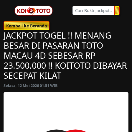
Kembali ke Beranda
JACKPOT TOGEL !! MENANG
BESAR DI PASARAN TOTO
MACAU 4D SEBESAR RP
23.500.000 !! KOITOTO DIBAYAR
SECEPAT KILAT
Selasa, 12 Mei 2026 01:51 WIB