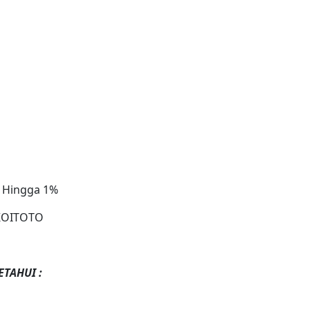
 Hingga 1%
KOITOTO
ETAHUI :