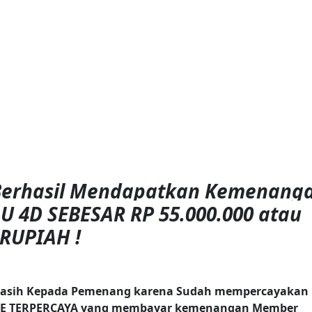
 Berhasil Mendapatkan Kemenang
 4D SEBESAR RP 55.000.000 atau
RUPIAH !
Kasih Kepada Pemenang karena Sudah mempercayakan
NE TERPERCAYA yang membayar kemenangan Member