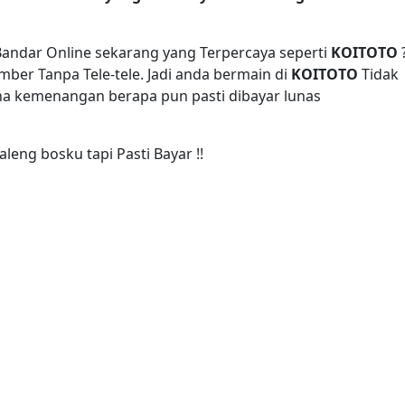
andar Online sekarang yang Terpercaya seperti
KOITOTO
r Tanpa Tele-tele. Jadi anda bermain di
KOITOTO
Tidak
a kemenangan berapa pun pasti dibayar lunas
leng bosku tapi Pasti Bayar !!