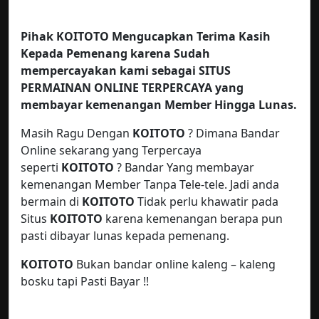
Pihak KOITOTO Mengucapkan Terima Kasih
Kepada Pemenang karena Sudah
mempercayakan kami sebagai SITUS
PERMAINAN ONLINE TERPERCAYA yang
membayar kemenangan Member Hingga Lunas.
Masih Ragu Dengan
KOITOTO
? Dimana Bandar
Online sekarang yang Terpercaya
seperti
KOITOTO
? Bandar Yang membayar
kemenangan Member Tanpa Tele-tele. Jadi anda
bermain di
KOITOTO
Tidak perlu khawatir pada
Situs
KOITOTO
karena kemenangan berapa pun
pasti dibayar lunas kepada pemenang.
KOITOTO
Bukan bandar online kaleng – kaleng
bosku tapi Pasti Bayar !!