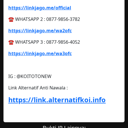
https://linkjago.me/official
☎️ WHATSAPP 2 : 0877-9856-3782
https://linkjago.me/wa2ofc
☎️ WHATSAPP 3 : 0877-9856-4052
https://linkjago.me/wa3ofc
IG : @KOITOTONEW
Link Alternatif Anti Nawala :
https://link.alternatifkoi.info
Bukti JP Lainnya: