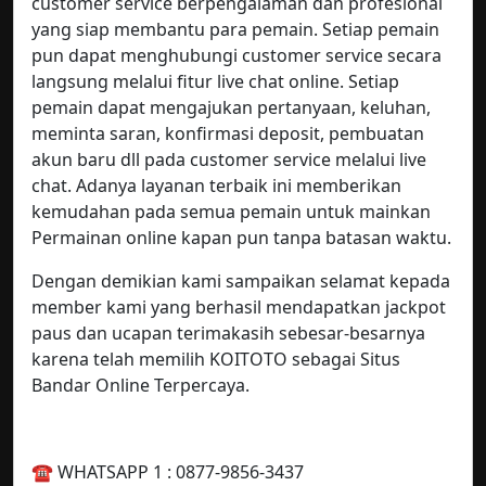
customer service berpengalaman dan profesional
yang siap membantu para pemain. Setiap pemain
pun dapat menghubungi customer service secara
langsung melalui fitur live chat online. Setiap
pemain dapat mengajukan pertanyaan, keluhan,
meminta saran, konfirmasi deposit, pembuatan
akun baru dll pada customer service melalui live
chat. Adanya layanan terbaik ini memberikan
kemudahan pada semua pemain untuk mainkan
Permainan online kapan pun tanpa batasan waktu.
Dengan demikian kami sampaikan selamat kepada
member kami yang berhasil mendapatkan jackpot
paus dan ucapan terimakasih sebesar-besarnya
karena telah memilih KOITOTO sebagai Situs
Bandar Online Terpercaya.
☎️ WHATSAPP 1 : 0877-9856-3437