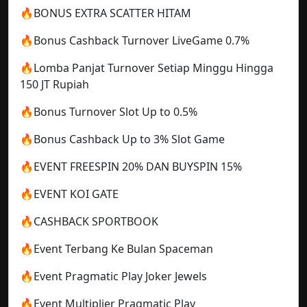
🔥BONUS EXTRA SCATTER HITAM
🔥Bonus Cashback Turnover LiveGame 0.7%
🔥Lomba Panjat Turnover Setiap Minggu Hingga
150 JT Rupiah
🔥Bonus Turnover Slot Up to 0.5%
🔥Bonus Cashback Up to 3% Slot Game
🔥EVENT FREESPIN 20% DAN BUYSPIN 15%
🔥EVENT KOI GATE
🔥
CASHBACK SPORTBOOK
🔥Event Terbang Ke Bulan Spaceman
🔥Event Pragmatic Play Joker Jewels
🔥Event Multiplier Pragmatic Play