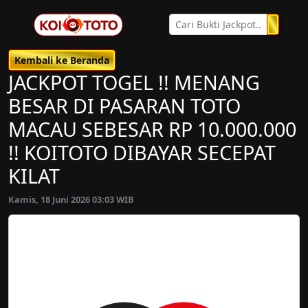
Kembali ke Beranda
JACKPOT TOGEL !! MENANG
BESAR DI PASARAN TOTO
MACAU SEBESAR RP 10.000.000
!! KOITOTO DIBAYAR SECEPAT
KILAT
Kamis, 18 Juni 2026 03:03 WIB