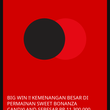
BIG WIN !! KEMENANGAN BESAR DI
PERMAINAN SWEET BONANZA
CANDYLAND SEBESAR RP 11.300.000