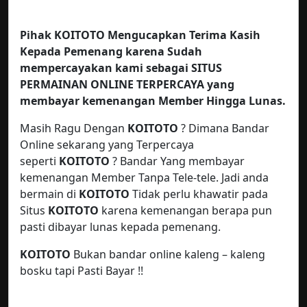
Pihak KOITOTO Mengucapkan Terima Kasih
Kepada Pemenang karena Sudah
mempercayakan kami sebagai SITUS
PERMAINAN ONLINE TERPERCAYA yang
membayar kemenangan Member Hingga Lunas.
Masih Ragu Dengan
KOITOTO
? Dimana Bandar
Online sekarang yang Terpercaya
seperti
KOITOTO
? Bandar Yang membayar
kemenangan Member Tanpa Tele-tele. Jadi anda
bermain di
KOITOTO
Tidak perlu khawatir pada
Situs
KOITOTO
karena kemenangan berapa pun
pasti dibayar lunas kepada pemenang.
KOITOTO
Bukan bandar online kaleng – kaleng
bosku tapi Pasti Bayar !!