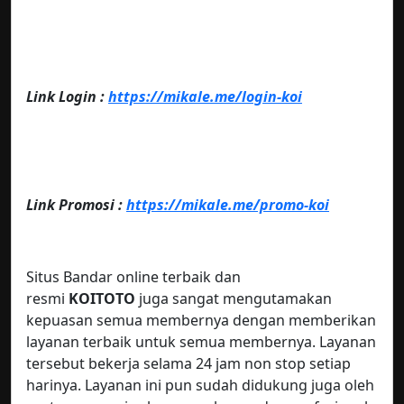
Link Login :
https://mikale.me/login-koi
Link Promosi :
https://mikale.me/promo-koi
Situs Bandar online terbaik dan
resmi
KOITOTO
juga sangat mengutamakan
kepuasan semua membernya dengan memberikan
layanan terbaik untuk semua membernya. Layanan
tersebut bekerja selama 24 jam non stop setiap
harinya. Layanan ini pun sudah didukung juga oleh