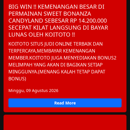
BIG WIN !! KEMENANGAN BESAR DI
PERMAINAN SWEET BONANZA
CANDYLAND SEBESAR RP 14.200.000
SECEPAT KILAT LANGSUNG DI BAYAR
LUNAS OLEH KOITOTO !!
KOITOTO SITUS JUDI ONLINE TERBAIK DAN
TERPERCAYA,MEMBAYAR KEMENANGAN
MEMBER.KOITOTO JUGA MENYEDIAKAN BONUS2
MELIMPAH YANG AKAN DI BAGIKAN SETIAP
MINGGUNYA.(MENANG KALAH TETAP DAPAT
BONUS)
Minggu, 09 Agustus 2026
Read More