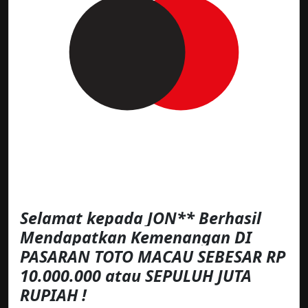
Selamat kepada JON** Berhasil
Mendapatkan Kemenangan DI
PASARAN TOTO MACAU SEBESAR RP
10.000.000 atau SEPULUH JUTA
RUPIAH !