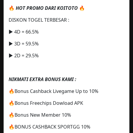
🔥
HOT PROMO DARI KOITOTO
🔥
DISKON TOGEL TERBESAR :
▶️ 4D = 66.5%
▶️ 3D = 59.5%
▶️ 2D = 29.5%
NIKMATI EXTRA BONUS KAMI :
🔥Bonus Cashback Livegame Up to 10%
🔥Bonus Freechips Dowload APK
🔥Bonus New Member 10%
🔥BONUS CASHBACK SPORTGG 10%