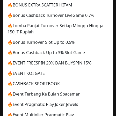
🔥BONUS EXTRA SCATTER HITAM
🔥Bonus Cashback Turnover LiveGame 0.7%
🔥Lomba Panjat Turnover Setiap Minggu Hingga
150 JT Rupiah
🔥Bonus Turnover Slot Up to 0.5%
🔥Bonus Cashback Up to 3% Slot Game
🔥EVENT FREESPIN 20% DAN BUYSPIN 15%
🔥EVENT KOI GATE
🔥
CASHBACK SPORTBOOK
🔥Event Terbang Ke Bulan Spaceman
🔥Event Pragmatic Play Joker Jewels
🔥Event Multiplier Pragmatic Play