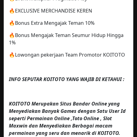
🔥EXCLUSIVE MERCHANDISE KEREN
🔥Bonus Extra Mengajak Teman 10%
🔥Bonus Mengajak Teman Seumur Hidup Hingga
1%
🔥Lowongan pekerjaan Team Promotor KOITOTO
INFO SEPUTAR KOITOTO YANG WAJIB DI KETAHUI :
KOITOTO Merupakan Situs Bandar Online yang
Menyediakan Banyak Games dengan Satu User Id
seperti Permainan Online ,Toto Online , Slot
Maxwin dan Menyediakan Berbagai macam
permainan yang seru dan menarik di KOITOTO.