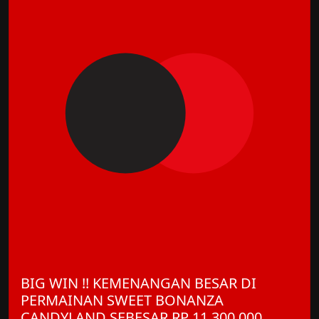
BIG WIN !! KEMENANGAN BESAR DI
PERMAINAN SWEET BONANZA
CANDYLAND SEBESAR RP 11.300.000