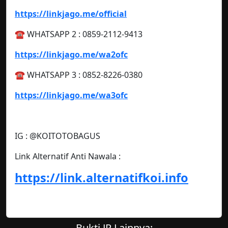
https://linkjago.me/official
☎️ WHATSAPP 2 : 0859-2112-9413
https://linkjago.me/wa2ofc
☎️ WHATSAPP 3 : 0852-8226-0380
https://linkjago.me/wa3ofc
IG : @KOITOTOBAGUS
Link Alternatif Anti Nawala :
https://link.alternatifkoi.info
Bukti JP Lainnya: