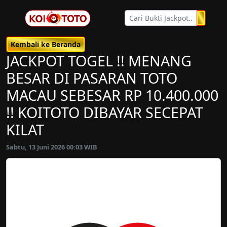
Kembali ke Beranda
JACKPOT TOGEL !! MENANG
BESAR DI PASARAN TOTO
MACAU SEBESAR RP 10.400.000
!! KOITOTO DIBAYAR SECEPAT
KILAT
Sabtu, 13 Juni 2026 00:03 WIB