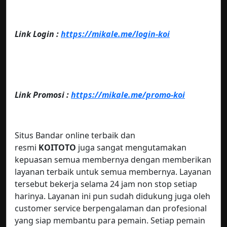
Link Login :
https://mikale.me/login-koi
Link Promosi :
https://mikale.me/promo-koi
Situs Bandar online terbaik dan
resmi
KOITOTO
juga sangat mengutamakan
kepuasan semua membernya dengan memberikan
layanan terbaik untuk semua membernya. Layanan
tersebut bekerja selama 24 jam non stop setiap
harinya. Layanan ini pun sudah didukung juga oleh
customer service berpengalaman dan profesional
yang siap membantu para pemain. Setiap pemain