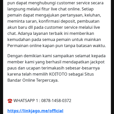
pun dapat menghubungi customer service secara
langsung melalui fitur live chat online. Setiap
pemain dapat mengajukan pertanyaan, keluhan,
meminta saran, konfirmasi deposit, pembuatan
akun baru dll pada customer service melalui live
chat. Adanya layanan terbaik ini memberikan
kemudahan pada semua pemain untuk mainkan
Permainan online kapan pun tanpa batasan waktu.
Dengan demikian kami sampaikan selamat kepada
member kami yang berhasil mendapatkan jackpot
paus dan ucapan terimakasih sebesar-besarnya
karena telah memilih KOITOTO sebagai Situs
Bandar Online Terpercaya.
☎️ WHATSAPP 1 : 0878-1458-0372
https://linkjago.me/official