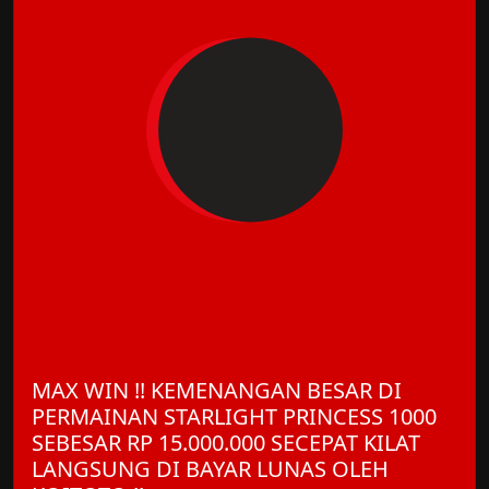
MAX WIN !! KEMENANGAN BESAR DI
PERMAINAN STARLIGHT PRINCESS 1000
SEBESAR RP 15.000.000 SECEPAT KILAT
LANGSUNG DI BAYAR LUNAS OLEH