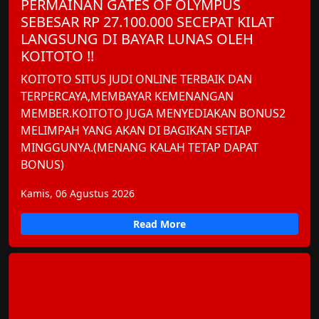
PERMAINAN GATES OF OLYMPUS
SEBESAR RP 27.100.000 SECEPAT KILAT
LANGSUNG DI BAYAR LUNAS OLEH
KOITOTO !!
KOITOTO SITUS JUDI ONLINE TERBAIK DAN
TERPERCAYA,MEMBAYAR KEMENANGAN
MEMBER.KOITOTO JUGA MENYEDIAKAN BONUS2
MELIMPAH YANG AKAN DI BAGIKAN SETIAP
MINGGUNYA.(MENANG KALAH TETAP DAPAT
BONUS)
Kamis, 06 Agustus 2026
Read More