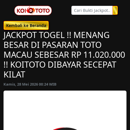
Kembali ke Beranda
JACKPOT TOGEL !! MENANG
BESAR DI PASARAN TOTO
MACAU SEBESAR RP 11.020.000
!! KOITOTO DIBAYAR SECEPAT
KILAT
Kamis, 28 Mei 2026 00:24 WIB