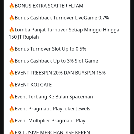
🔥BONUS EXTRA SCATTER HITAM
🔥Bonus Cashback Turnover LiveGame 0.7%
🔥Lomba Panjat Turnover Setiap Minggu Hingga
150 JT Rupiah
🔥Bonus Turnover Slot Up to 0.5%
🔥Bonus Cashback Up to 3% Slot Game
🔥EVENT FREESPIN 20% DAN BUYSPIN 15%
🔥EVENT KOI GATE
🔥Event Terbang Ke Bulan Spaceman
🔥Event Pragmatic Play Joker Jewels
🔥Event Multiplier Pragmatic Play
🔥EXCLUSIVE MERCHANDISE KEREN