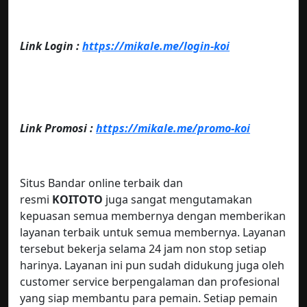
Link Login :
https://mikale.me/login-koi
Link Promosi :
https://mikale.me/promo-koi
Situs Bandar online terbaik dan
resmi
KOITOTO
juga sangat mengutamakan
kepuasan semua membernya dengan memberikan
layanan terbaik untuk semua membernya. Layanan
tersebut bekerja selama 24 jam non stop setiap
harinya. Layanan ini pun sudah didukung juga oleh
customer service berpengalaman dan profesional
yang siap membantu para pemain. Setiap pemain