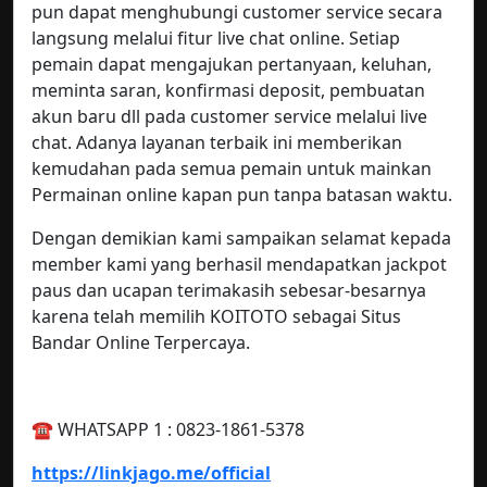
pun dapat menghubungi customer service secara
langsung melalui fitur live chat online. Setiap
pemain dapat mengajukan pertanyaan, keluhan,
meminta saran, konfirmasi deposit, pembuatan
akun baru dll pada customer service melalui live
chat. Adanya layanan terbaik ini memberikan
kemudahan pada semua pemain untuk mainkan
Permainan online kapan pun tanpa batasan waktu.
Dengan demikian kami sampaikan selamat kepada
member kami yang berhasil mendapatkan jackpot
paus dan ucapan terimakasih sebesar-besarnya
karena telah memilih KOITOTO sebagai Situs
Bandar Online Terpercaya.
☎️ WHATSAPP 1 : 0823-1861-5378
https://linkjago.me/official