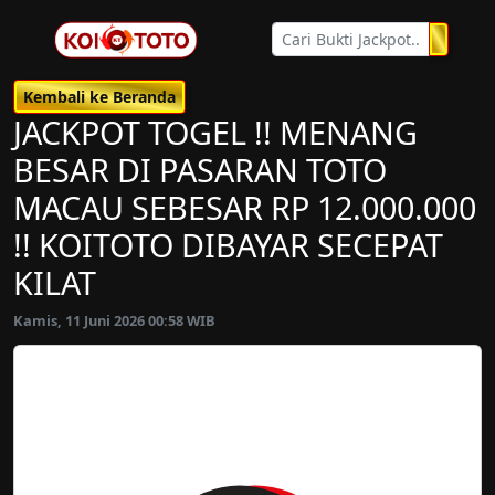
Kembali ke Beranda
JACKPOT TOGEL !! MENANG
BESAR DI PASARAN TOTO
MACAU SEBESAR RP 12.000.000
!! KOITOTO DIBAYAR SECEPAT
KILAT
Kamis, 11 Juni 2026 00:58 WIB