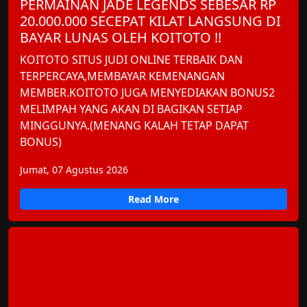
PERMAINAN JADE LEGENDS SEBESAR RP
20.000.000 SECEPAT KILAT LANGSUNG DI
BAYAR LUNAS OLEH KOITOTO !!
KOITOTO SITUS JUDI ONLINE TERBAIK DAN
TERPERCAYA,MEMBAYAR KEMENANGAN
MEMBER.KOITOTO JUGA MENYEDIAKAN BONUS2
MELIMPAH YANG AKAN DI BAGIKAN SETIAP
MINGGUNYA.(MENANG KALAH TETAP DAPAT
BONUS)
Jumat, 07 Agustus 2026
Read More