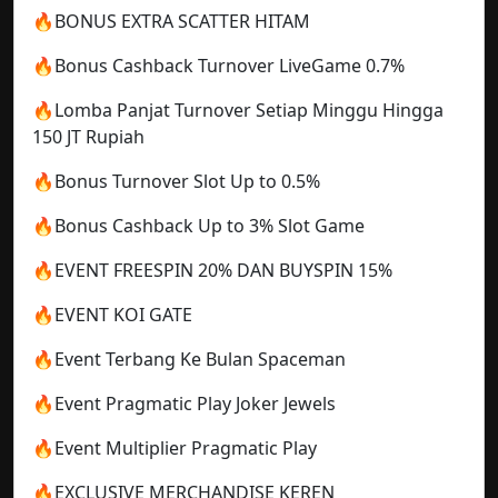
🔥BONUS EXTRA SCATTER HITAM
🔥Bonus Cashback Turnover LiveGame 0.7%
🔥Lomba Panjat Turnover Setiap Minggu Hingga
150 JT Rupiah
🔥Bonus Turnover Slot Up to 0.5%
🔥Bonus Cashback Up to 3% Slot Game
🔥EVENT FREESPIN 20% DAN BUYSPIN 15%
🔥EVENT KOI GATE
🔥Event Terbang Ke Bulan Spaceman
🔥Event Pragmatic Play Joker Jewels
🔥Event Multiplier Pragmatic Play
🔥EXCLUSIVE MERCHANDISE KEREN