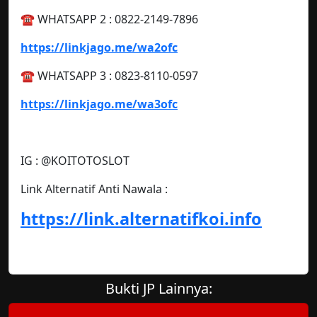
☎️ WHATSAPP 2 : 0822-2149-7896
https://linkjago.me/wa2ofc
☎️ WHATSAPP 3 : 0823-8110-0597
https://linkjago.me/wa3ofc
IG : @KOITOTOSLOT
Link Alternatif Anti Nawala :
https://link.alternatifkoi.info
Bukti JP Lainnya: