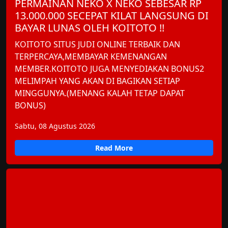
PERMAINAN NEKO X NEKO SEBESAR RP
13.000.000 SECEPAT KILAT LANGSUNG DI
BAYAR LUNAS OLEH KOITOTO !!
KOITOTO SITUS JUDI ONLINE TERBAIK DAN
TERPERCAYA,MEMBAYAR KEMENANGAN
MEMBER.KOITOTO JUGA MENYEDIAKAN BONUS2
MELIMPAH YANG AKAN DI BAGIKAN SETIAP
MINGGUNYA.(MENANG KALAH TETAP DAPAT
BONUS)
Sabtu, 08 Agustus 2026
Read More