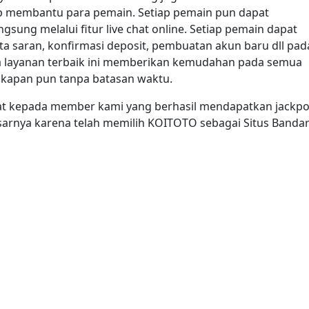
p membantu para pemain. Setiap pemain pun dapat
sung melalui fitur live chat online. Setiap pemain dapat
 saran, konfirmasi deposit, pembuatan akun baru dll pad
nya layanan terbaik ini memberikan kemudahan pada semua
kapan pun tanpa batasan waktu.
t kepada member kami yang berhasil mendapatkan jackpo
sarnya karena telah memilih KOITOTO sebagai Situs Banda