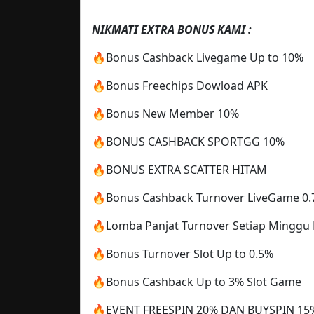
NIKMATI EXTRA BONUS KAMI :
🔥Bonus Cashback Livegame Up to 10%
🔥Bonus Freechips Dowload APK
🔥Bonus New Member 10%
🔥BONUS CASHBACK SPORTGG 10%
🔥BONUS EXTRA SCATTER HITAM
🔥Bonus Cashback Turnover LiveGame 0
🔥Lomba Panjat Turnover Setiap Minggu 
🔥Bonus Turnover Slot Up to 0.5%
🔥Bonus Cashback Up to 3% Slot Game
🔥EVENT FREESPIN 20% DAN BUYSPIN 15