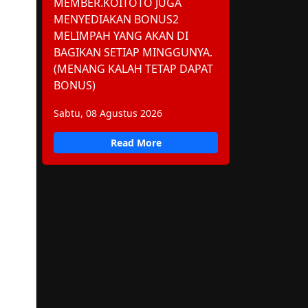
MEMBER.KOITOTO JUGA
MENYEDIAKAN BONUS2
MELIMPAH YANG AKAN DI
BAGIKAN SETIAP MINGGUNYA.
(MENANG KALAH TETAP DAPAT
BONUS)
Sabtu, 08 Agustus 2026
Read More