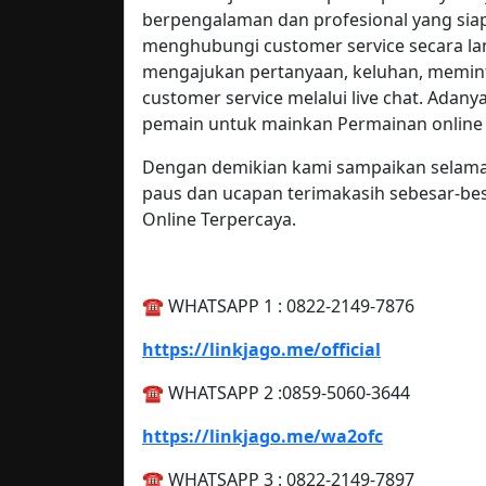
berpengalaman dan profesional yang sia
menghubungi customer service secara lang
mengajukan pertanyaan, keluhan, meminta
customer service melalui live chat. Ada
pemain untuk mainkan Permainan online 
Dengan demikian kami sampaikan selama
paus dan ucapan terimakasih sebesar-be
Online Terpercaya.
☎️ WHATSAPP 1 : 0822-2149-7876
https://linkjago.me/official
☎️ WHATSAPP 2 :0859-5060-3644
https://linkjago.me/wa2ofc
☎️ WHATSAPP 3 : 0822-2149-7897