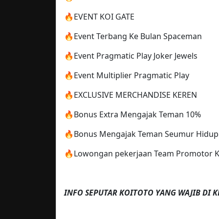
🔥EVENT KOI GATE
🔥Event Terbang Ke Bulan Spaceman
🔥Event Pragmatic Play Joker Jewels
🔥Event Multiplier Pragmatic Play
🔥EXCLUSIVE MERCHANDISE KEREN
🔥Bonus Extra Mengajak Teman 10%
🔥Bonus Mengajak Teman Seumur Hidup
🔥Lowongan pekerjaan Team Promotor 
INFO SEPUTAR KOITOTO YANG WAJIB DI K