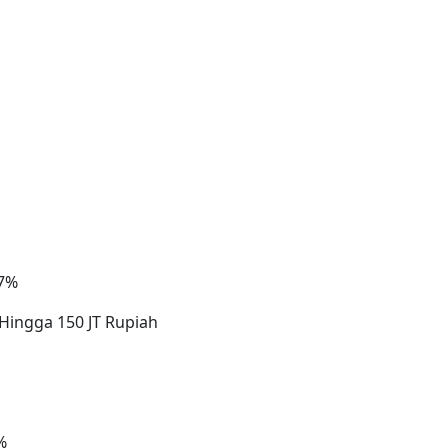
.7%
Hingga 150 JT Rupiah
%