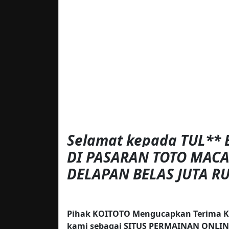
Selamat kepada TUL**
DI PASARAN TOTO MACAU
DELAPAN BELAS JUTA RU
Pihak KOITOTO Mengucapkan Terima 
kami sebagai SITUS PERMAINAN ONLI