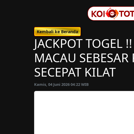
Kembali ke Beranda
JACKPOT TOGEL !
MACAU SEBESAR R
SECEPAT KILAT
Kamis, 04 Juni 2026 04:22 WIB