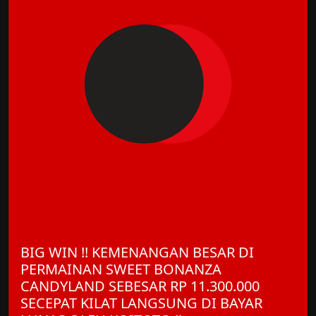
BIG WIN !! KEMENANGAN BESAR DI
PERMAINAN SWEET BONANZA
CANDYLAND SEBESAR RP 11.300.000
SECEPAT KILAT LANGSUNG DI BAYAR