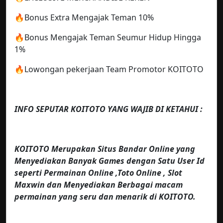
🔥Bonus Extra Mengajak Teman 10%
🔥Bonus Mengajak Teman Seumur Hidup Hingga
1%
🔥Lowongan pekerjaan Team Promotor KOITOTO
INFO SEPUTAR KOITOTO YANG WAJIB DI KETAHUI :
KOITOTO Merupakan Situs Bandar Online yang
Menyediakan Banyak Games dengan Satu User Id
seperti Permainan Online ,Toto Online , Slot
Maxwin dan Menyediakan Berbagai macam
permainan yang seru dan menarik di KOITOTO.