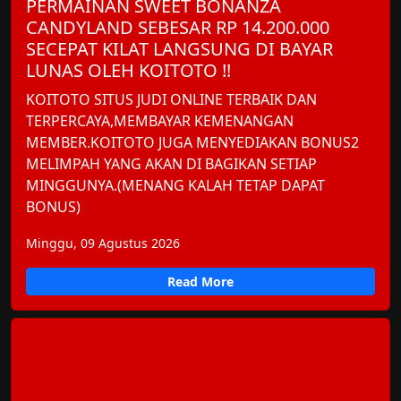
PERMAINAN SWEET BONANZA
CANDYLAND SEBESAR RP 14.200.000
SECEPAT KILAT LANGSUNG DI BAYAR
LUNAS OLEH KOITOTO !!
KOITOTO SITUS JUDI ONLINE TERBAIK DAN
TERPERCAYA,MEMBAYAR KEMENANGAN
MEMBER.KOITOTO JUGA MENYEDIAKAN BONUS2
MELIMPAH YANG AKAN DI BAGIKAN SETIAP
MINGGUNYA.(MENANG KALAH TETAP DAPAT
BONUS)
Minggu, 09 Agustus 2026
Read More