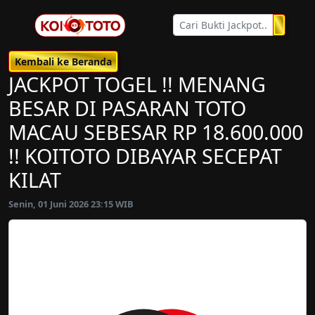
Kembali ke Beranda
JACKPOT TOGEL !! MENANG
BESAR DI PASARAN TOTO
MACAU SEBESAR RP 18.600.000
!! KOITOTO DIBAYAR SECEPAT
KILAT
Senin, 01 Juni 2026 23:15 WIB