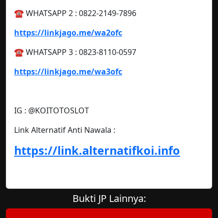
☎️ WHATSAPP 2 : 0822-2149-7896
https://linkjago.me/wa2ofc
☎️ WHATSAPP 3 : 0823-8110-0597
https://linkjago.me/wa3ofc
IG : @KOITOTOSLOT
Link Alternatif Anti Nawala :
https://link.alternatifkoi.info
Bukti JP Lainnya: