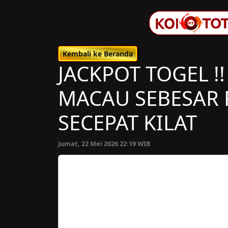
Kembali ke Beranda
JACKPOT TOGEL !
MACAU SEBESAR R
SECEPAT KILAT
Jumat, 22 Mei 2026 22:19 WIB