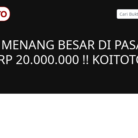
! MENANG BESAR DI PA
P 20.000.000 !! KOITO