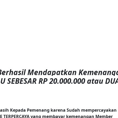
 Berhasil Mendapatkan Kemenang
 SEBESAR RP 20.000.000 atau DU
Kasih Kepada Pemenang karena Sudah mempercayakan
NE TERPERCAYA yang membayar kemenangan Member