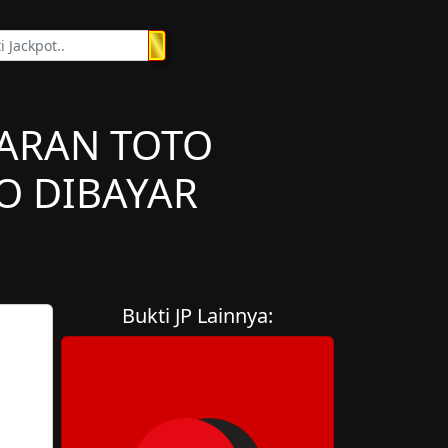
SARAN TOTO
TO DIBAYAR
Bukti JP Lainnya: