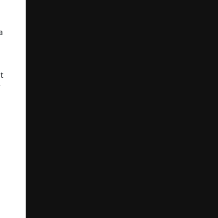
a
t
r