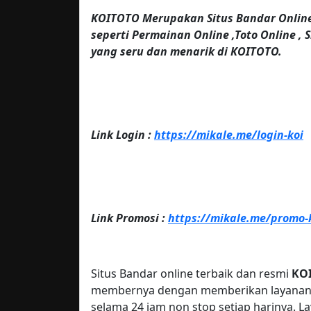
KOITOTO Merupakan Situs Bandar Onlin
seperti Permainan Online ,Toto Online
yang seru dan menarik di KOITOTO.
Link Login :
https://mikale.me/login-koi
Link Promosi :
https://mikale.me/promo-
Situs Bandar online terbaik dan resmi
KO
membernya dengan memberikan layanan t
selama 24 jam non stop setiap harinya. L