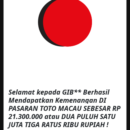
Selamat kepada GIB** Berhasil
Mendapatkan Kemenangan DI
PASARAN TOTO MACAU SEBESAR RP
21.300.000 atau DUA PULUH SATU
JUTA TIGA RATUS RIBU RUPIAH !