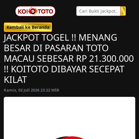
Kembali ke Beranda
JACKPOT TOGEL !! MENANG
BESAR DI PASARAN TOTO
MACAU SEBESAR RP 21.300.000
!! KOITOTO DIBAYAR SECEPAT
KILAT
Kamis, 02 Juli 2026 23:22 WIB