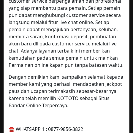
customer service berpengalaman dan profesional
yang siap membantu para pemain. Setiap pemain
pun dapat menghubungi customer service secara
langsung melalui fitur live chat online. Setiap
pemain dapat mengajukan pertanyaan, keluhan,
meminta saran, konfirmasi deposit, pembuatan
akun baru dll pada customer service melalui live
chat. Adanya layanan terbaik ini memberikan
kemudahan pada semua pemain untuk mainkan
Permainan online kapan pun tanpa batasan waktu.
Dengan demikian kami sampaikan selamat kepada
member kami yang berhasil mendapatkan jackpot
paus dan ucapan terimakasih sebesar-besarnya
karena telah memilih KOITOTO sebagai Situs
Bandar Online Terpercaya.
☎️ WHATSAPP 1 : 0877-9856-3822