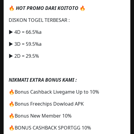
🔥
HOT PROMO DARI KOITOTO
🔥
DISKON TOGEL TERBESAR :
▶️ 4D = 66.5%a
▶️ 3D = 59.5%a
▶️ 2D = 29.5%
NIKMATI EXTRA BONUS KAMI :
🔥Bonus Cashback Livegame Up to 10%
🔥Bonus Freechips Dowload APK
🔥Bonus New Member 10%
🔥BONUS CASHBACK SPORTGG 10%