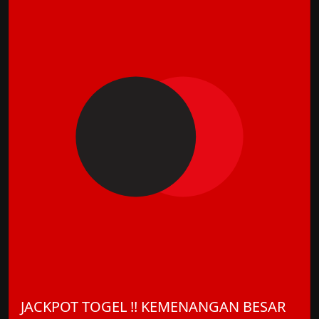
JACKPOT TOGEL !! KEMENANGAN BESAR