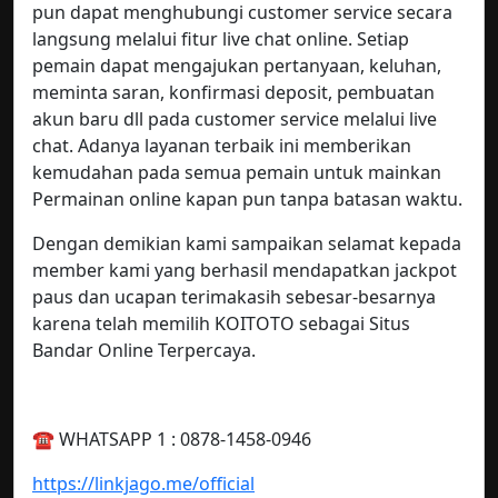
pun dapat menghubungi customer service secara
langsung melalui fitur live chat online. Setiap
pemain dapat mengajukan pertanyaan, keluhan,
meminta saran, konfirmasi deposit, pembuatan
akun baru dll pada customer service melalui live
chat. Adanya layanan terbaik ini memberikan
kemudahan pada semua pemain untuk mainkan
Permainan online kapan pun tanpa batasan waktu.
Dengan demikian kami sampaikan selamat kepada
member kami yang berhasil mendapatkan jackpot
paus dan ucapan terimakasih sebesar-besarnya
karena telah memilih KOITOTO sebagai Situs
Bandar Online Terpercaya.
☎️ WHATSAPP 1 : 0878-1458-0946
https://linkjago.me/official