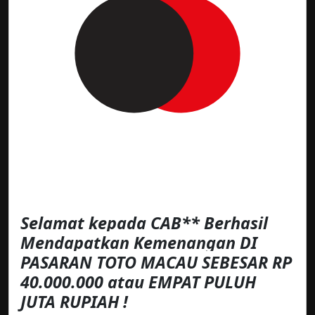
Selamat kepada CAB** Berhasil
Mendapatkan Kemenangan DI
PASARAN TOTO MACAU SEBESAR RP
40.000.000 atau EMPAT PULUH
JUTA RUPIAH !