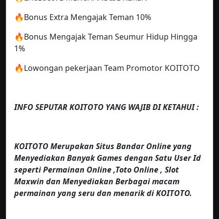
🔥Bonus Extra Mengajak Teman 10%
🔥Bonus Mengajak Teman Seumur Hidup Hingga
1%
🔥Lowongan pekerjaan Team Promotor KOITOTO
INFO SEPUTAR KOITOTO YANG WAJIB DI KETAHUI :
KOITOTO Merupakan Situs Bandar Online yang
Menyediakan Banyak Games dengan Satu User Id
seperti Permainan Online ,Toto Online , Slot
Maxwin dan Menyediakan Berbagai macam
permainan yang seru dan menarik di KOITOTO.