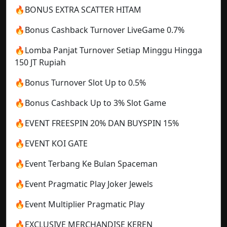
🔥BONUS EXTRA SCATTER HITAM
🔥Bonus Cashback Turnover LiveGame 0.7%
🔥Lomba Panjat Turnover Setiap Minggu Hingga
150 JT Rupiah
🔥Bonus Turnover Slot Up to 0.5%
🔥Bonus Cashback Up to 3% Slot Game
🔥EVENT FREESPIN 20% DAN BUYSPIN 15%
🔥EVENT KOI GATE
🔥Event Terbang Ke Bulan Spaceman
🔥Event Pragmatic Play Joker Jewels
🔥Event Multiplier Pragmatic Play
🔥EXCLUSIVE MERCHANDISE KEREN