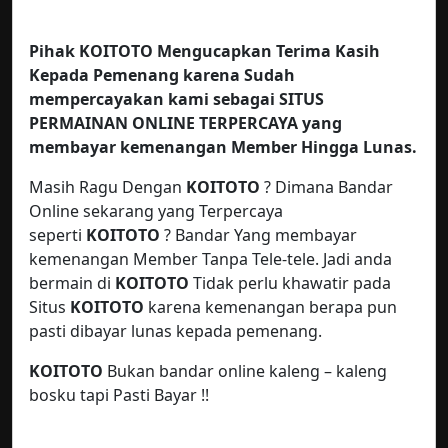
Pihak KOITOTO Mengucapkan Terima Kasih
Kepada Pemenang karena Sudah
mempercayakan kami sebagai SITUS
PERMAINAN ONLINE TERPERCAYA yang
membayar kemenangan Member Hingga Lunas.
Masih Ragu Dengan
KOITOTO
? Dimana Bandar
Online sekarang yang Terpercaya
seperti
KOITOTO
? Bandar Yang membayar
kemenangan Member Tanpa Tele-tele. Jadi anda
bermain di
KOITOTO
Tidak perlu khawatir pada
Situs
KOITOTO
karena kemenangan berapa pun
pasti dibayar lunas kepada pemenang.
KOITOTO
Bukan bandar online kaleng – kaleng
bosku tapi Pasti Bayar !!