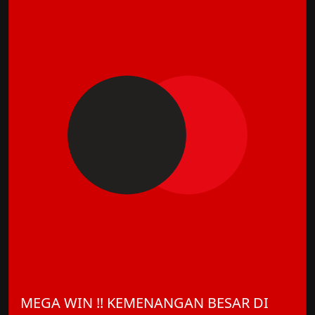
MEGA WIN !! KEMENANGAN BESAR DI