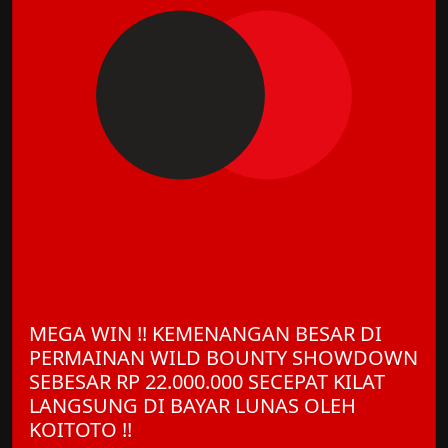
MEGA WIN !! KEMENANGAN BESAR DI
PERMAINAN WILD BOUNTY SHOWDOWN
SEBESAR RP 22.000.000 SECEPAT KILAT
LANGSUNG DI BAYAR LUNAS OLEH
KOITOTO !!