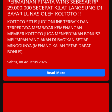
PERMAINAN PINATA WINS SEBESAR RP
29.000.000 SECEPAT KILAT LANGSUNG DI
BAYAR LUNAS OLEH KOITOTO !!
KOITOTO SITUS JUDI ONLINE TERBAIK DAN
TERPERCAYA,MEMBAYAR KEMENANGAN
MEMBER.KOITOTO JUGA MENYEDIAKAN BONUS2
MELIMPAH YANG AKAN DI BAGIKAN SETIAP
MINGGUNYA.(MENANG KALAH TETAP DAPAT
BONUS)
Sabtu, 08 Agustus 2026
Read More