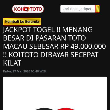
Kembali ke Beranda
JACKPOT TOGEL !! MENANG
BESAR DI PASARAN TOTO
MACAU SEBESAR RP 49.000.000
!! KOITOTO DIBAYAR SECEPAT
KILAT
Rabu, 27 Mei 2026 00:48 WIB