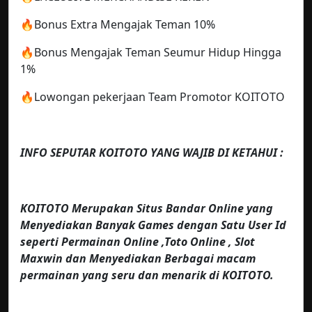
🔥Bonus Extra Mengajak Teman 10%
🔥Bonus Mengajak Teman Seumur Hidup Hingga
1%
🔥Lowongan pekerjaan Team Promotor KOITOTO
INFO SEPUTAR KOITOTO YANG WAJIB DI KETAHUI :
KOITOTO Merupakan Situs Bandar Online yang
Menyediakan Banyak Games dengan Satu User Id
seperti Permainan Online ,Toto Online , Slot
Maxwin dan Menyediakan Berbagai macam
permainan yang seru dan menarik di KOITOTO.