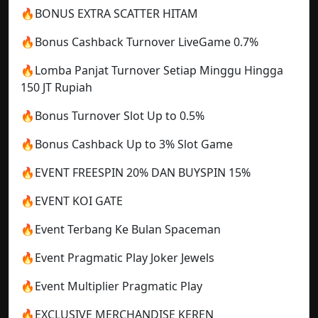
🔥BONUS EXTRA SCATTER HITAM
🔥Bonus Cashback Turnover LiveGame 0.7%
🔥Lomba Panjat Turnover Setiap Minggu Hingga
150 JT Rupiah
🔥Bonus Turnover Slot Up to 0.5%
🔥Bonus Cashback Up to 3% Slot Game
🔥EVENT FREESPIN 20% DAN BUYSPIN 15%
🔥EVENT KOI GATE
🔥Event Terbang Ke Bulan Spaceman
🔥Event Pragmatic Play Joker Jewels
🔥Event Multiplier Pragmatic Play
🔥EXCLUSIVE MERCHANDISE KEREN