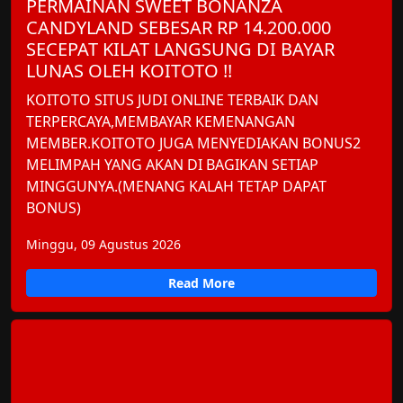
PERMAINAN SWEET BONANZA
CANDYLAND SEBESAR RP 14.200.000
SECEPAT KILAT LANGSUNG DI BAYAR
LUNAS OLEH KOITOTO !!
KOITOTO SITUS JUDI ONLINE TERBAIK DAN
TERPERCAYA,MEMBAYAR KEMENANGAN
MEMBER.KOITOTO JUGA MENYEDIAKAN BONUS2
MELIMPAH YANG AKAN DI BAGIKAN SETIAP
MINGGUNYA.(MENANG KALAH TETAP DAPAT
BONUS)
Minggu, 09 Agustus 2026
Read More