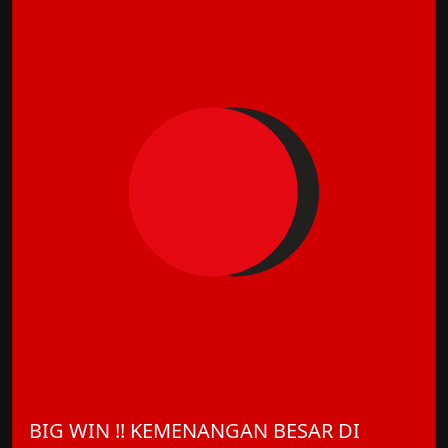
BIG WIN !! KEMENANGAN BESAR DI