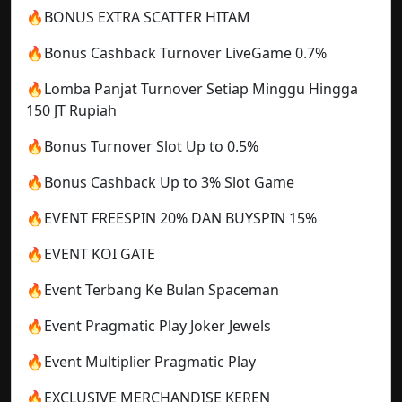
🔥BONUS EXTRA SCATTER HITAM
🔥Bonus Cashback Turnover LiveGame 0.7%
🔥Lomba Panjat Turnover Setiap Minggu Hingga
150 JT Rupiah
🔥Bonus Turnover Slot Up to 0.5%
🔥Bonus Cashback Up to 3% Slot Game
🔥EVENT FREESPIN 20% DAN BUYSPIN 15%
🔥EVENT KOI GATE
🔥Event Terbang Ke Bulan Spaceman
🔥Event Pragmatic Play Joker Jewels
🔥Event Multiplier Pragmatic Play
🔥EXCLUSIVE MERCHANDISE KEREN