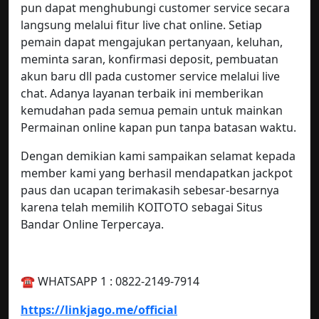
pun dapat menghubungi customer service secara
langsung melalui fitur live chat online. Setiap
pemain dapat mengajukan pertanyaan, keluhan,
meminta saran, konfirmasi deposit, pembuatan
akun baru dll pada customer service melalui live
chat. Adanya layanan terbaik ini memberikan
kemudahan pada semua pemain untuk mainkan
Permainan online kapan pun tanpa batasan waktu.
Dengan demikian kami sampaikan selamat kepada
member kami yang berhasil mendapatkan jackpot
paus dan ucapan terimakasih sebesar-besarnya
karena telah memilih KOITOTO sebagai Situs
Bandar Online Terpercaya.
☎️ WHATSAPP 1 : 0822-2149-7914
https://linkjago.me/official