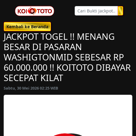
Kembali ke Beranda
JACKPOT TOGEL !! MENANG
BESAR DI PASARAN
WASHIGTONMID SEBESAR RP
60.000.000 !! KOITOTO DIBAYAR
SECEPAT KILAT
Sabtu, 30 Mei 2026 02:25 WIB