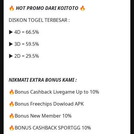
🔥
HOT PROMO DARI KOITOTO
🔥
DISKON TOGEL TERBESAR :
▶️ 4D = 66.5%
▶️ 3D = 59.5%
▶️ 2D = 29.5%
NIKMATI EXTRA BONUS KAMI :
🔥Bonus Cashback Livegame Up to 10%
🔥Bonus Freechips Dowload APK
🔥Bonus New Member 10%
🔥BONUS CASHBACK SPORTGG 10%